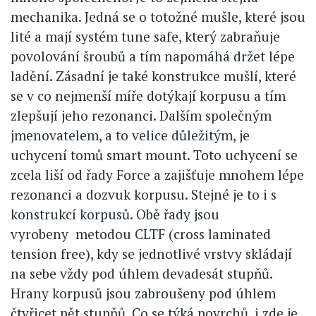
mechanika. Jedná se o totožné mušle, které jsou
lité a mají systém tune safe, který zabraňuje
povolování šroubů a tím napomáhá držet lépe
ladění. Zásadní je také konstrukce mušlí, které
se v co nejmenší míře dotýkají korpusu a tím
zlepšují jeho rezonanci. Dalším společným
jmenovatelem, a to velice důležitým, je
uchycení tomů smart mount. Toto uchycení se
zcela liší od řady Force a zajišťuje mnohem lépe
rezonanci a dozvuk korpusu. Stejné je to i s
konstrukcí korpusů. Obě řady jsou
vyrobeny metodou CLTF (cross laminated
tension free), kdy se jednotlivé vrstvy skládají
na sebe vždy pod úhlem devadesát stupňů.
Hrany korpusů jsou zabroušeny pod úhlem
čtyřicet pět stupňů. Co se týká povrchů, i zde je