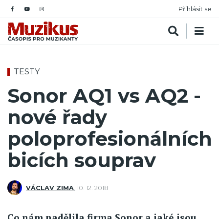
Přihlásit se
TESTY
Sonor AQ1 vs AQ2 -
nové řady
poloprofesionálních
bicích souprav
VÁCLAV ZIMA
,
10. 12. 2018
Co nám nadělila firma Sonor a jaké jsou