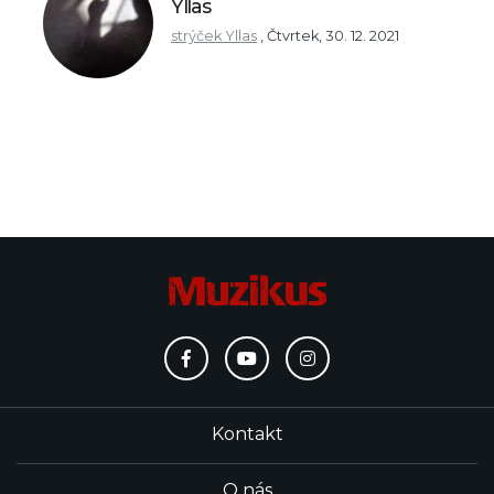
Yllas
strýček Yllas
,
Čtvrtek, 30. 12. 2021
Kontakt
O nás