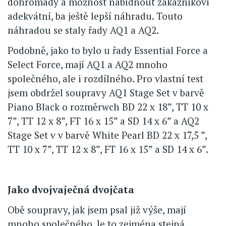
dohromady a možnost nabídnout zákazníkovi
adekvátní, ba ještě lepší náhradu. Touto
náhradou se staly řady AQ1 a AQ2.
Podobně, jako to bylo u řady Essential Force a
Select Force, mají AQ1 a AQ2 mnoho
společného, ale i rozdílného. Pro vlastní test
jsem obdržel soupravy AQ1 Stage Set v barvě
Piano Black o rozměrwch BD 22 x 18”, TT 10 x
7”, TT 12 x 8”, FT 16 x 15” a SD 14 x 6” a AQ2
Stage Set v v barvě White Pearl BD 22 x 17,5 ”,
TT 10 x 7”, TT 12 x 8”, FT 16 x 15” a SD 14 x 6”.
Jako dvojvaječná dvojčata
Obě soupravy, jak jsem psal již výše, mají
mnoho společného. Je to zejména stejná