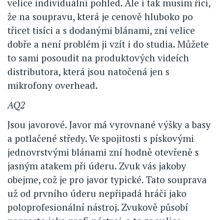
velice individuální pohled. Ale i tak musím říci,
že na soupravu, která je cenově hluboko po
třicet tisíci a s dodanými blánami, zní velice
dobře a není problém ji vzít i do studia. Můžete
to sami posoudit na produktových videích
distributora, která jsou natočená jen s
mikrofony overhead.
AQ2
Jsou javorové. Javor má vyrovnané výšky a basy
a potlačené středy. Ve spojitosti s pískovými
jednovrstvými blánami zní hodně otevřeně s
jasným atakem při úderu. Zvuk vás jakoby
obejme, což je pro javor typické. Tato souprava
už od prvního úderu nepřipadá hráči jako
poloprofesionální nástroj. Zvukově působí