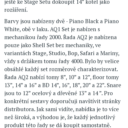
ještě ke Stage Setu dokoupit 14” kotel jako
rozšíření.
Barvy jsou nabízeny dvě - Piano Black a Piano
White, obě v laku. AQ1 Set je nabízen s
mechanikou řady 2000. Řada AQ2 je nabízena
pouze jako Shell Set bez mechaniky, ve
variantách Stage, Studio, Bop, Safari a Mariny,
vždy s držákem tomu řady 4000. Bylo by velice
obsáhlé každý set rozměrově charakterizovat.
Řada AQ2 nabízí tomy 8”, 10” a 12”, floor tomy
13”, 14” a 16” a BD 14”, 16”, 18”, 20” a 22”. Snare
jsou to 12” ocelový a dřevěné 13” a 14 ”. Pro
konkrétní sestavy doporučuji navštívit stránky
distributora. Jak sami vidíte, nabídka je to více
než široká, a výhodou je, že každý jednotlivý
produkt této řady se dá koupit samostatně.