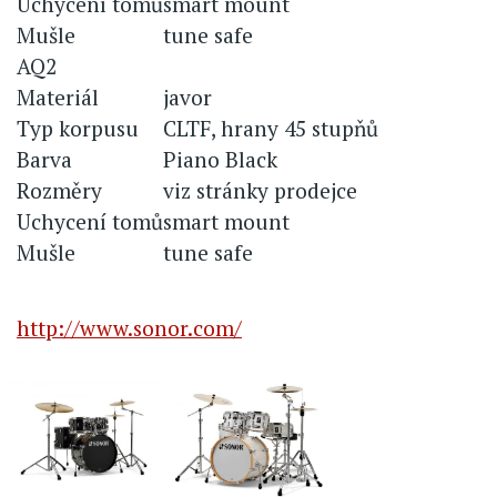
Uchycení tomů
smart mount
Mušle
tune safe
AQ2
Materiál
javor
Typ korpusu
CLTF, hrany 45 stupňů
Barva
Piano Black
Rozměry
viz stránky prodejce
Uchycení tomů
smart mount
Mušle
tune safe
http://www.sonor.com/