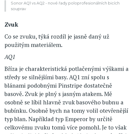
Sonor AQ1 vs AQ2 - nové řady poloprofesionálních bicích
souprav
Zvuk
Co se zvuku, týká rozdíl je jasně daný už
použitým materiálem.
AQ1
Bříza je charakteristická potlačenými výškami a
středy se silnějšími basy. AQ1 zní spolu s
blánami podobnými Pinstripe dostatečně
basově. Zvuk je plný s jasným atakem. Mě
osobně se líbil hlavně zvuk basového bubnu a
bubínku. Osobně bych na tomy volil otevřenější
typ blan. Například typ Emperor by určitě
celkovému zvuku tomů více pomohl. Je to však