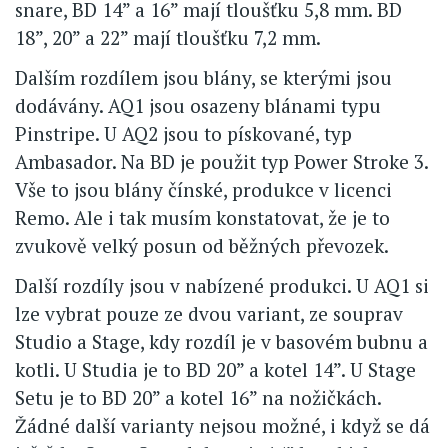
snare, BD 14” a 16” mají tloušťku 5,8 mm. BD
18”, 20” a 22” mají tloušťku 7,2 mm.
Dalším rozdílem jsou blány, se kterými jsou
dodávány. AQ1 jsou osazeny blánami typu
Pinstripe. U AQ2 jsou to pískované, typ
Ambasador. Na BD je použit typ Power Stroke 3.
Vše to jsou blány čínské, produkce v licenci
Remo. Ale i tak musím konstatovat, že je to
zvukově velký posun od běžných převozek.
Další rozdíly jsou v nabízené produkci. U AQ1 si
lze vybrat pouze ze dvou variant, ze souprav
Studio a Stage, kdy rozdíl je v basovém bubnu a
kotli. U Studia je to BD 20” a kotel 14”. U Stage
Setu je to BD 20” a kotel 16” na nožičkách.
Žádné další varianty nejsou možné, i když se dá