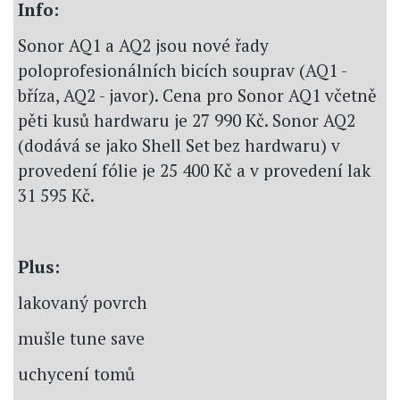
Info:
Sonor AQ1 a AQ2 jsou nové řady
poloprofesionálních bicích souprav (AQ1 -
bříza, AQ2 - javor). Cena pro Sonor AQ1 včetně
pěti kusů hardwaru je 27 990 Kč. Sonor AQ2
(dodává se jako Shell Set bez hardwaru) v
provedení fólie je 25 400 Kč a v provedení lak
31 595 Kč.
Plus:
lakovaný povrch
mušle tune save
uchycení tomů