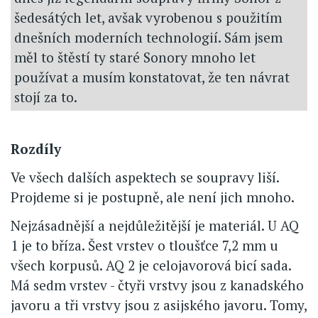
šedesátých let, avšak vyrobenou s použitím
dnešních moderních technologií. Sám jsem
měl to štěstí ty staré Sonory mnoho let
používat a musím konstatovat, že ten návrat
stojí za to.
Rozdíly
Ve všech dalších aspektech se soupravy liší.
Projdeme si je postupně, ale není jich mnoho.
Nejzásadnější a nejdůležitější je materiál. U AQ
1 je to bříza. Šest vrstev o tloušťce 7,2 mm u
všech korpusů. AQ 2 je celojavorová bicí sada.
Má sedm vrstev - čtyři vrstvy jsou z kanadského
javoru a tři vrstvy jsou z asijského javoru. Tomy,