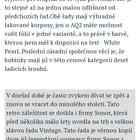
to stejné až na jednu malou odlišnost od
předchozích řad.Obě řady mají výhradně
lakované korpusy, jen u AQ2 máte možnost
volit fólii v jedné variantě, a to právě v barvě,
kterou jsem měl k dispozici na test - White
Pearl. Poslední zásadní společnou věcí je, že
bubínky mají již v této cenové kategorii deset
ladicích šroubů.
V dnešní době je často zvykem dívat se zpět a
znovu se vracet do minulého století. Tato
retro záležitost se dotkla i firmy Sonor, která
před několika málo lety uvedla na trh s velkou
slávou řadu Vintage. Tato řada je věrnou kopií
dnes již legendární soupravy firmy Sonor z