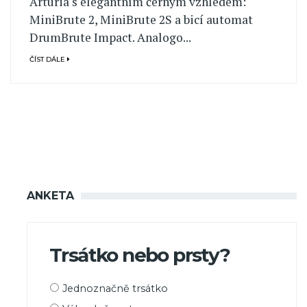
Arturia s elegantním černým vzhledem:
MiniBrute 2, MiniBrute 2S a bicí automat
DrumBrute Impact. Analogo...
ČÍST DÁLE
ANKETA
Trsátko nebo prsty?
Možnosti
Jednoznačně trsátko
výběru