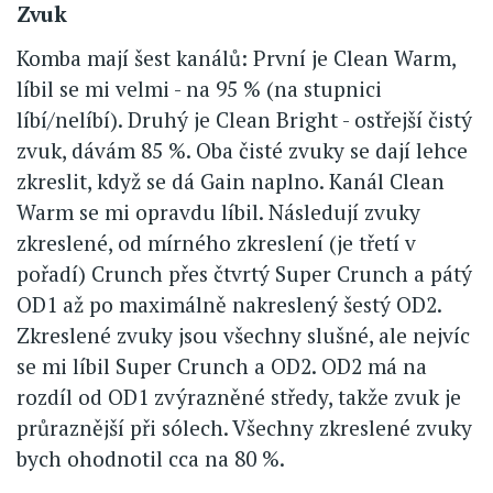
Zvuk
Komba mají šest kanálů: První je Clean Warm,
líbil se mi velmi - na 95 % (na stupnici
líbí/nelíbí). Druhý je Clean Bright - ostřejší čistý
zvuk, dávám 85 %. Oba čisté zvuky se dají lehce
zkreslit, když se dá Gain naplno. Kanál Clean
Warm se mi opravdu líbil. Následují zvuky
zkreslené, od mírného zkreslení (je třetí v
pořadí) Crunch přes čtvrtý Super Crunch a pátý
OD1 až po maximálně nakreslený šestý OD2.
Zkreslené zvuky jsou všechny slušné, ale nejvíc
se mi líbil Super Crunch a OD2. OD2 má na
rozdíl od OD1 zvýrazněné středy, takže zvuk je
průraznější při sólech. Všechny zkreslené zvuky
bych ohodnotil cca na 80 %.