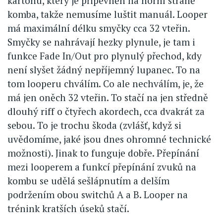
kartonu, který je připevněn na horní straně
komba, takže nemusíme luštit manuál. Looper
má maximální délku smyčky cca 32 vteřin.
Smyčky se nahrávají hezky plynule, je tam i
funkce Fade In/Out pro plynulý přechod, kdy
není slyšet žádný nepříjemný lupanec. To na
tom looperu chválím. Co ale nechválím, je, že
má jen oněch 32 vteřin. To stačí na jen středně
dlouhý riff o čtyřech akordech, cca dvakrát za
sebou. To je trochu škoda (zvlášť, když si
uvědomíme, jaké jsou dnes ohromné technické
možnosti). Jinak to funguje dobře. Přepínání
mezi looperem a funkcí přepínání zvuků na
kombu se udělá sešlápnutím a delším
podržením obou switchů A a B. Looper na
trénink kratších úseků stačí.