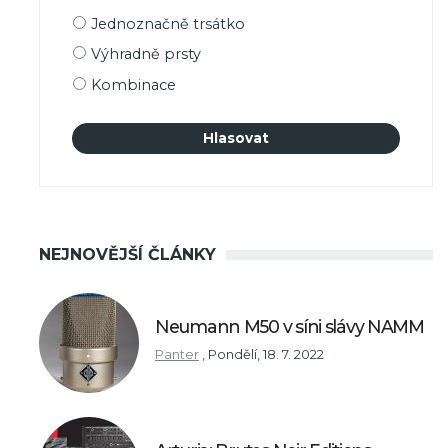
Možnosti
Jednoznačně trsátko
výběru
Výhradně prsty
Kombinace
NEJNOVĚJŠÍ ČLÁNKY
Neumann M50 v síni slávy NAMM
Panter
,
Pondělí, 18. 7. 2022