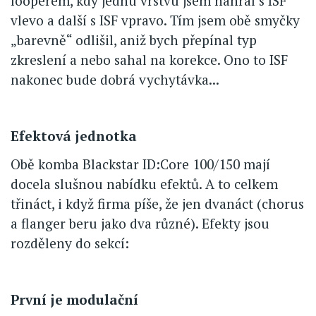
looperem, kdy jednu vrstvu jsem nahrál s ISF
vlevo a další s ISF vpravo. Tím jsem obě smyčky
„barevně“ odlišil, aniž bych přepínal typ
zkreslení a nebo sahal na korekce. Ono to ISF
nakonec bude dobrá vychytávka...
Efektová jednotka
Obě komba Blackstar ID:Core 100/150 mají
docela slušnou nabídku efektů. A to celkem
třináct, i když firma píše, že jen dvanáct (chorus
a flanger beru jako dva různé). Efekty jsou
rozděleny do sekcí:
První je modulační