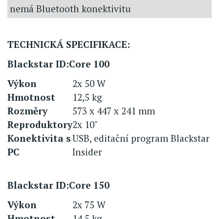
nemá Bluetooth konektivitu
TECHNICKÁ SPECIFIKACE:
Blackstar ID:Core 100
Výkon
2x 50 W
Hmotnost
12,5 kg
Rozměry
573 x 447 x 241 mm
Reproduktory
2x 10"
Konektivita s
USB, editační program Blackstar
PC
Insider
Blackstar ID:Core 150
Výkon
2x 75 W
Hmotnost
14,5 kg