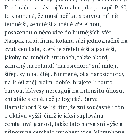
Pro hráče na nástroj Yamaha, jako je např. P-60,
to znamená, že musí počítat s barvou mírně
temnější, zemitější a méně zřetelnou,
posazenou o něco více do hutnějších sfér.
Naopak např. firma Roland sází jednoznačně na
zvuk cembala, který je zřetelnější a jasnější,
jakoby na tenčích strunách, takže akord,
zahraný na rolandí "harpsichord" zní mileji,
šířeji, sympatičtěji. Nicméně, oba harpsichordy
na P-60 znějí velmi dobře, hrajete-li touto
barvou, klávesy nereagují na intenzitu úhozu,
zní stále stejně, což je logické. Barva
Harpsichord 2 se liší tím, že zní současně i tón
o oktávu vyšší, čímž je jaksi suplována
cembalová jasnost, takže tato barva zní výše a
připomíná cembalo mnohem více. Vibraphone