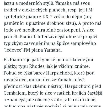
jazzu a moderních stylů. Yamaha má svou
tradici v elektrických piánech, resp. její FM
syntetické piano z DX-7 vešlo do dějin (my
pamětníci upustíme drobnou slzu). A proto má
i zde své neodbouratelné zastoupení. A sice
jako El. Piano 1. Intenzivnější úhoz se projeví
typickým zazvoněním na špičce samplového
"ledovce" FM piana Yamaha.
El. Piano 2 je pak typické piano s kovovými
plátky, typu Rhodes, jak je všichni známe.
Pokud se týká barev Harpsichord, které jsou
rovněž dvě, nutno říci, že Yamaha dává
přednost klasickému nástroji Harpsichord před
Cembalem, který je sice v našich krajích častější
a známější, ale obecně vzato, v barokní době,
odkud oba nástroje pochází, si byly zcela rovny.