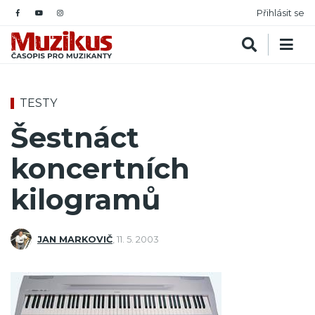
Přihlásit se
TESTY
Šestnáct
koncertních
kilogramů
JAN MARKOVIČ
,
11. 5. 2003