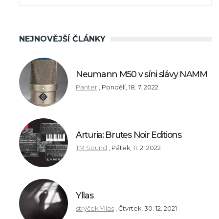
NEJNOVĚJŠÍ ČLÁNKY
Neumann M50 v síni slávy NAMM
Panter
,
Pondělí, 18. 7. 2022
Arturia: Brutes Noir Editions
TM Sound
,
Pátek, 11. 2. 2022
Yllas
strýček Yllas
,
Čtvrtek, 30. 12. 2021