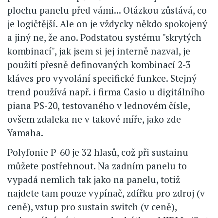
plochu panelu před vámi... Otázkou zůstává, co
je logičtější. Ale on je vždycky někdo spokojený
a jiný ne, že ano. Podstatou systému "skrytých
kombinací", jak jsem si jej interně nazval, je
použití přesně definovaných kombinací 2-3
kláves pro vyvolání specifické funkce. Stejný
trend používá např. i firma Casio u digitálního
piana PS-20, testovaného v lednovém čísle,
ovšem zdaleka ne v takové míře, jako zde
Yamaha.
Polyfonie P-60 je 32 hlasů, což při sustainu
můžete postřehnout. Na zadním panelu to
vypadá nemlich tak jako na panelu, totiž
najdete tam pouze vypínač, zdířku pro zdroj (v
ceně), vstup pro sustain switch (v ceně),