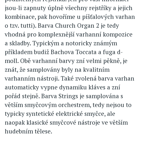
jsou-li zapnuty úplně všechny rejstříky a jejich
kombinace, pak hovoříme u píšťalových varhan
o tzv. tutti). Barva Church Organ 2 je tedy
vhodná pro komplexnější varhanní kompozice
a skladby. Typickým a notoricky známým
příkladem budiž Bachova Toccata a fuga d-
moll. Obě varhanní barvy zní velmi pěkně, je
znát, že samplovány byly na kvalitním
varhanním nástroji. Také zvolená barva varhan
automaticky vypne dynamiku kláves a zní
pořád stejně. Barva Strings je samplována s
větším smyčcovým orchestrem, tedy nejsou to
typicky syntetické elektrické smyčce, ale
naopak klasické smyčcové nástroje ve větším
hudebním tělese.