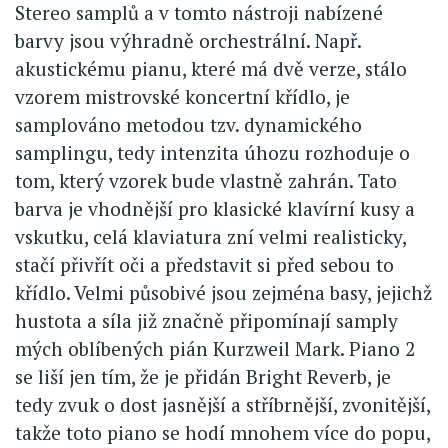
Stereo samplů a v tomto nástroji nabízené
barvy jsou výhradně orchestrální. Např.
akustickému pianu, které má dvě verze, stálo
vzorem mistrovské koncertní křídlo, je
samplováno metodou tzv. dynamického
samplingu, tedy intenzita úhozu rozhoduje o
tom, který vzorek bude vlastně zahrán. Tato
barva je vhodnější pro klasické klavírní kusy a
vskutku, celá klaviatura zní velmi realisticky,
stačí přivřít oči a představit si před sebou to
křídlo. Velmi působivé jsou zejména basy, jejichž
hustota a síla již značně připomínají samply
mých oblíbených pián Kurzweil Mark. Piano 2
se liší jen tím, že je přidán Bright Reverb, je
tedy zvuk o dost jasnější a stříbrnější, zvonitější,
takže toto piano se hodí mnohem více do popu,