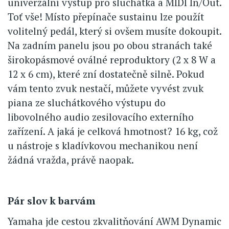
univerzální výstup pro sluchátka a MIDI In/Out.
Toť vše! Místo přepínače sustainu lze použít
volitelný pedál, který si ovšem musíte dokoupit.
Na zadním panelu jsou po obou stranách také
širokopásmové oválné reproduktory (2 x 8 W a
12 x 6 cm), které zní dostatečně silně. Pokud
vám tento zvuk nestačí, můžete vyvést zvuk
piana ze sluchátkového výstupu do
libovolného audio zesilovacího externího
zařízení. A jaká je celková hmotnost? 16 kg, což
u nástroje s kladívkovou mechanikou není
žádná vražda, právě naopak.
Pár slov k barvám
Yamaha jde cestou zkvalitňování AWM Dynamic