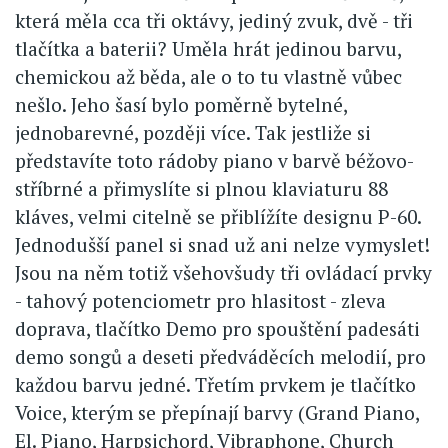
která měla cca tři oktávy, jediný zvuk, dvě - tři
tlačítka a baterii? Uměla hrát jedinou barvu,
chemickou až běda, ale o to tu vlastně vůbec
nešlo. Jeho šasí bylo poměrně bytelné,
jednobarevné, později více. Tak jestliže si
představíte toto rádoby piano v barvě béžovo-
stříbrné a přimyslíte si plnou klaviaturu 88
kláves, velmi citelně se přiblížíte designu P-60.
Jednodušší panel si snad už ani nelze vymyslet!
Jsou na něm totiž všehovšudy tři ovládací prvky
- tahový potenciometr pro hlasitost - zleva
doprava, tlačítko Demo pro spouštění padesáti
demo songů a deseti předváděcích melodií, pro
každou barvu jedné. Třetím prvkem je tlačítko
Voice, kterým se přepínají barvy (Grand Piano,
El. Piano, Harpsichord, Vibraphone, Church