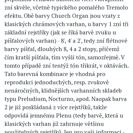
zní skvěle, včetně typického pomalého Tremolo
efektu. Obě barvy Church Organ jsou vzaty z
klasických chrámových varhan, u barvy 1 zní tři
základní rejstříky (jak se říká barvě zvuku u
píšťalových varhan) - 8', 4' a 2', tedy zní flétnové
barvy píšťal, dlouhých 8, 4 a 2 stopy, přičemž
čím kratší píšťala, tím vyšší tón, samozřejmě. V
tomto případě zní tentýž tón třikrát, v oktávách.
Tato barevná kombinace je vhodná pro
reprodukci jednoduchých, resp. zvukově
nenáročných, klidnějších varhanních skladeb
typu Preludium, Nocturno, apod. Naopak barva
2 je již poskládaná z více rejstříků, takže
odpovídá jemnému Plenu (tedy barvě, která u
klasických varhan již zahrnuje většinu
použitelných rejstříků. Jen pro vaši informaci -