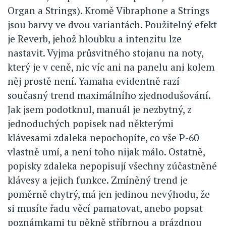
Organ a Strings). Kromě Vibraphone a Strings
jsou barvy ve dvou variantách. Použitelný efekt
je Reverb, jehož hloubku a intenzitu lze
nastavit. Vyjma průsvitného stojanu na noty,
který je v ceně, nic víc ani na panelu ani kolem
něj prostě není. Yamaha evidentně razí
současný trend maximálního zjednodušování.
Jak jsem podotknul, manuál je nezbytný, z
jednoduchých popisek nad některými
klávesami zdaleka nepochopíte, co vše P-60
vlastně umí, a není toho nijak málo. Ostatně,
popisky zdaleka nepopisují všechny zúčastněné
klávesy a jejich funkce. Zmíněný trend je
poměrně chytrý, má jen jedinou nevýhodu, že
si musíte řadu věcí pamatovat, anebo popsat
poznámkami tu pěkně stříbrnou a prázdnou