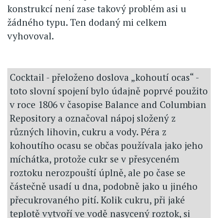
konstrukcí není zase takový problém asi u
žádného typu. Ten dodaný mi celkem
vyhovoval.
Cocktail - přeloženo doslova „kohoutí ocas“ -
toto slovní spojení bylo údajně poprvé použito
v roce 1806 v časopise Balance and Columbian
Repository a označoval nápoj složený z
různých lihovin, cukru a vody. Péra z
kohoutího ocasu se občas používala jako jeho
míchátka, protože cukr se v přesyceném
roztoku nerozpouští úplně, ale po čase se
částečně usadí u dna, podobně jako u jiného
přecukrovaného pití. Kolik cukru, při jaké
teplotě vytvoří ve vodě nasycený roztok, si