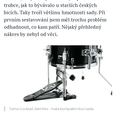
trubce, jak to bývávalo u starších českých
bicích. Taky tvoří většinu hmotnosti sady. Při
prvním sestavování jsem měl trochu problém
odhadnout, co kam patří. Nějaký přehledný
nákres by nebyl od věci.
Tama Cocktail-JAM Mini - malá kompaktní bicí sada