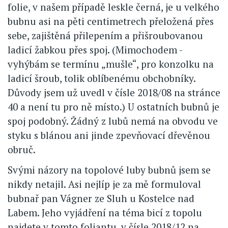
folie, v našem případě leskle černá, je u velkého
bubnu asi na pěti centimetrech přeložená přes
sebe, zajištěná přilepením a přišroubovanou
ladicí žabkou přes spoj. (Mimochodem -
vyhýbám se termínu „mušle“, pro konzolku na
ladicí šroub, tolik oblíbenému obchobníky.
Důvody jsem už uvedl v čísle 2018/08 na stránce
40 a není tu pro ně místo.) U ostatních bubnů je
spoj podobný. Žádný z lubů nemá na obvodu ve
styku s blánou ani jinde zpevňovací dřevěnou
obruč.
Svými názory na topolové luby bubnů jsem se
nikdy netajil. Asi nejlíp je za mě formuloval
bubnař pan Vágner ze Sluh u Kostelce nad
Labem. Jeho vyjádření na téma bicí z topolu
najdete v tomto foliantu, v čísle 2018/12 na