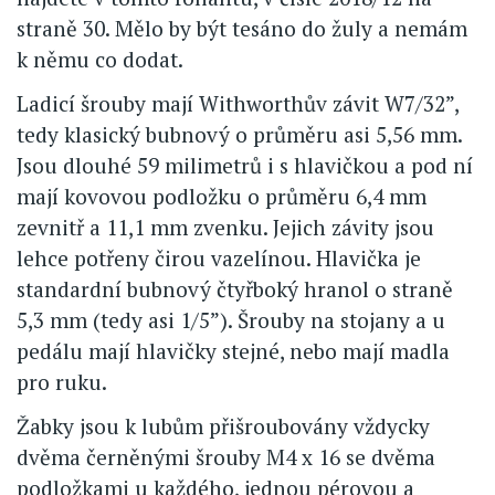
straně 30. Mělo by být tesáno do žuly a nemám
k němu co dodat.
Ladicí šrouby mají Withworthův závit W7/32”,
tedy klasický bubnový o průměru asi 5,56 mm.
Jsou dlouhé 59 milimetrů i s hlavičkou a pod ní
mají kovovou podložku o průměru 6,4 mm
zevnitř a 11,1 mm zvenku. Jejich závity jsou
lehce potřeny čirou vazelínou. Hlavička je
standardní bubnový čtyřboký hranol o straně
5,3 mm (tedy asi 1/5”). Šrouby na stojany a u
pedálu mají hlavičky stejné, nebo mají madla
pro ruku.
Žabky jsou k lubům přišroubovány vždycky
dvěma černěnými šrouby M4 x 16 se dvěma
podložkami u každého, jednou pérovou a