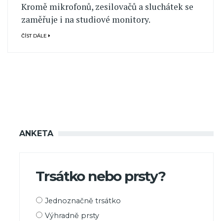
Kromě mikrofonů, zesilovačů a sluchátek se
zaměřuje i na studiové monitory.
ČÍST DÁLE
ANKETA
Trsátko nebo prsty?
Možnosti
Jednoznačně trsátko
výběru
Výhradně prsty