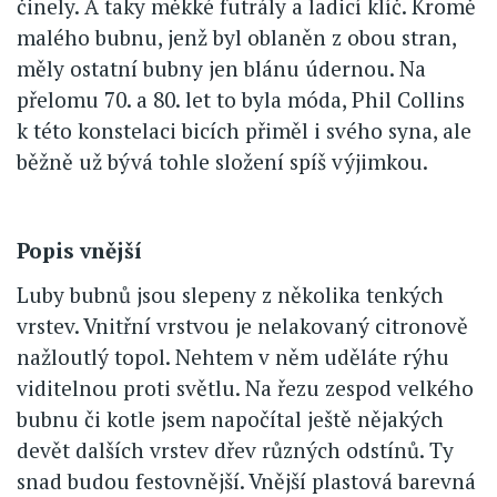
činely. A taky měkké futrály a ladicí klíč. Kromě
malého bubnu, jenž byl oblaněn z obou stran,
měly ostatní bubny jen blánu údernou. Na
přelomu 70. a 80. let to byla móda, Phil Collins
k této konstelaci bicích přiměl i svého syna, ale
běžně už bývá tohle složení spíš výjimkou.
Popis vnější
Luby bubnů jsou slepeny z několika tenkých
vrstev. Vnitřní vrstvou je nelakovaný citronově
nažloutlý topol. Nehtem v něm uděláte rýhu
viditelnou proti světlu. Na řezu zespod velkého
bubnu či kotle jsem napočítal ještě nějakých
devět dalších vrstev dřev různých odstínů. Ty
snad budou festovnější. Vnější plastová barevná