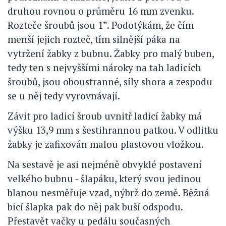
druhou rovnou o průměru 16 mm zvenku.
Rozteče šroubů jsou 1”. Podotýkám, že čím
menší jejich rozteč, tím silnější páka na
vytržení žabky z bubnu. Žabky pro malý buben,
tedy ten s nejvyššími nároky na tah ladicích
šroubů, jsou oboustranné, síly shora a zespodu
se u něj tedy vyrovnávají.
Závit pro ladicí šroub uvnitř ladicí žabky má
výšku 13,9 mm s šestihrannou patkou. V odlitku
žabky je zafixován malou plastovou vložkou.
Na sestavě je asi nejméně obvyklé postavení
velkého bubnu - šlapáku, který svou jedinou
blanou nesměřuje vzad, nýbrž do země. Běžná
bicí šlapka pak do něj pak buší odspodu.
Přestavět vačky u pedálu současných