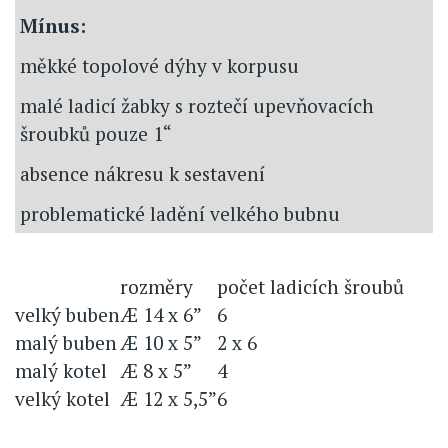
Mínus:
měkké topolové dýhy v korpusu
malé ladicí žabky s roztečí upevňovacích
šroubků pouze 1“
absence nákresu k sestavení
problematické ladění velkého bubnu
rozměry
počet ladicích šroubů
velký buben
Æ 14 x 6”
6
malý buben
Æ 10 x 5”
2 x 6
malý kotel
Æ 8 x 5”
4
velký kotel
Æ 12 x 5,5”
6