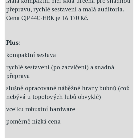
Malá kompaktní bicí sada určená pro snadnou
přepravu, rychlé sestavení a malá auditoria.
Cena CJP44C-HBK je 16 170 Kč.
Plus:
kompaktní sestava
rychlé sestavení (po zacvičení) a snadná
přeprava
slušně opracované náběžné hrany bubnů (což
nebývá u topolových lubů obvyklé)
vcelku robustní hardware
poměrně nízká cena