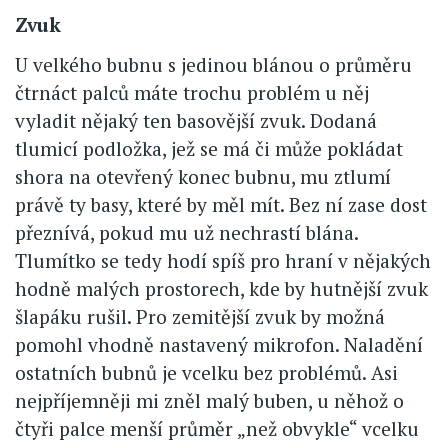
Zvuk
U velkého bubnu s jedinou blánou o průměru
čtrnáct palců máte trochu problém u něj
vyladit nějaký ten basovější zvuk. Dodaná
tlumicí podložka, jež se má či může pokládat
shora na otevřený konec bubnu, mu ztlumí
právě ty basy, které by měl mít. Bez ní zase dost
přeznívá, pokud mu už nechrastí blána.
Tlumítko se tedy hodí spíš pro hraní v nějakých
hodně malých prostorech, kde by hutnější zvuk
šlapáku rušil. Pro zemitější zvuk by možná
pomohl vhodně nastavený mikrofon. Naladění
ostatních bubnů je vcelku bez problémů. Asi
nejpříjemněji mi zněl malý buben, u něhož o
čtyři palce menší průměr „než obvykle“ vcelku