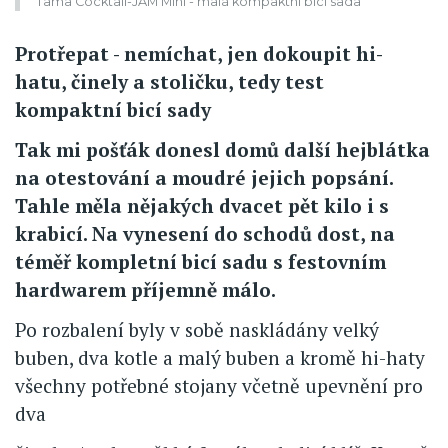
Tama Cocktail-JAM Mini - malá kompaktní bicí sada
Protřepat - nemíchat, jen dokoupit hi-
hatu, činely a stoličku, tedy test
kompaktní bicí sady
Tak mi pošťák donesl domů další hejblátka
na otestování a moudré jejich popsání.
Tahle měla nějakých dvacet pět kilo i s
krabicí. Na vynesení do schodů dost, na
téměř kompletní bicí sadu s festovním
hardwarem příjemně málo.
Po rozbalení byly v sobě naskládány velký
buben, dva kotle a malý buben a kromě hi-haty
všechny potřebné stojany včetně upevnění pro
dva