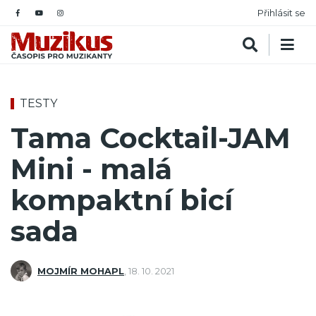
Přihlásit se
TESTY
Tama Cocktail-JAM
Mini - malá
kompaktní bicí
sada
MOJMÍR MOHAPL
,
18. 10. 2021