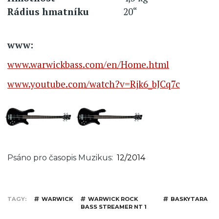
Rádius hmatníku
20“
www:
www.warwickbass.com/en/Home.html
www.youtube.com/watch?v=Rjk6_bJCq7c
Psáno pro časopis Muzikus
12/2014
TAGY
WARWICK
WARWICK ROCK
BASKYTARA
BASS STREAMER NT 1