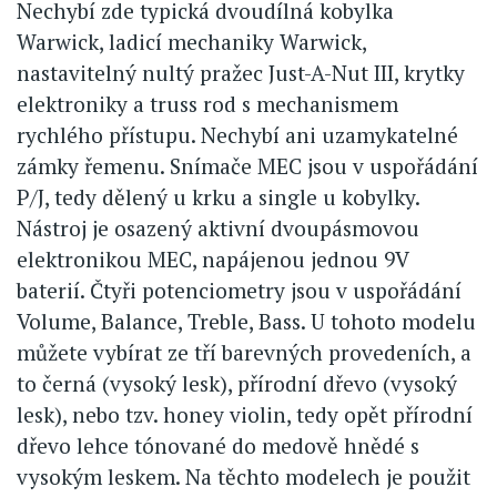
Nechybí zde typická dvoudílná kobylka
Warwick, ladicí mechaniky Warwick,
nastavitelný nultý pražec Just-A-Nut III, krytky
elektroniky a truss rod s mechanismem
rychlého přístupu. Nechybí ani uzamykatelné
zámky řemenu. Snímače MEC jsou v uspořádání
P/J, tedy dělený u krku a single u kobylky.
Nástroj je osazený aktivní dvoupásmovou
elektronikou MEC, napájenou jednou 9V
baterií. Čtyři potenciometry jsou v uspořádání
Volume, Balance, Treble, Bass. U tohoto modelu
můžete vybírat ze tří barevných provedeních, a
to černá (vysoký lesk), přírodní dřevo (vysoký
lesk), nebo tzv. honey violin, tedy opět přírodní
dřevo lehce tónované do medově hnědé s
vysokým leskem. Na těchto modelech je použit