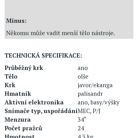
Mínus:
Někomu může vadit menší tělo nástroje.
TECHNICKÁ SPECIFIKACE:
Průběžný krk
ano
Tělo
olše
Krk
javor/ekanga
Hmatník
palisandr
Aktivní elektronika
ano, basy/výšky
Snímače typ, uspořádání
MEC, P/J
Menzura
34“
Počet pražců
24
Hmotnost
4,3 kg