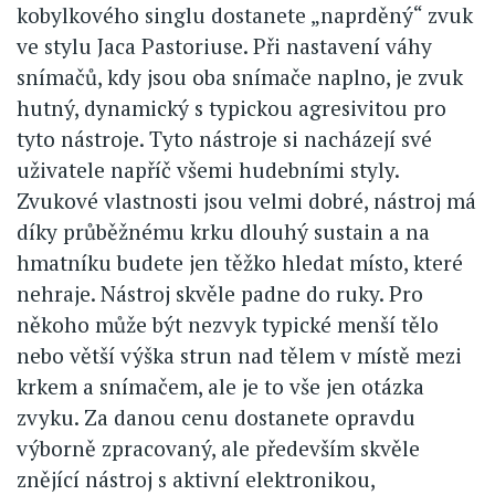
kobylkového singlu dostanete „naprděný“ zvuk
ve stylu Jaca Pastoriuse. Při nastavení váhy
snímačů, kdy jsou oba snímače naplno, je zvuk
hutný, dynamický s typickou agresivitou pro
tyto nástroje. Tyto nástroje si nacházejí své
uživatele napříč všemi hudebními styly.
Zvukové vlastnosti jsou velmi dobré, nástroj má
díky průběžnému krku dlouhý sustain a na
hmatníku budete jen těžko hledat místo, které
nehraje. Nástroj skvěle padne do ruky. Pro
někoho může být nezvyk typické menší tělo
nebo větší výška strun nad tělem v místě mezi
krkem a snímačem, ale je to vše jen otázka
zvyku. Za danou cenu dostanete opravdu
výborně zpracovaný, ale především skvěle
znějící nástroj s aktivní elektronikou,