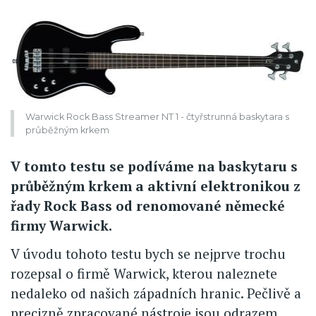
Warwick Rock Bass Streamer NT 1 - čtyřstrunná baskytara s
průběžným krkem
V tomto testu se podíváme na baskytaru s
průběžným krkem a aktivní elektronikou z
řady Rock Bass od renomované německé
firmy Warwick.
V úvodu tohoto testu bych se nejprve trochu
rozepsal o firmě Warwick, kterou naleznete
nedaleko od našich západních hranic. Pečlivě a
precizně zpracované nástroje jsou odrazem