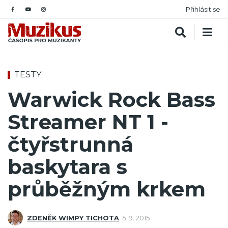
Přihlásit se
TESTY
Warwick Rock Bass
Streamer NT 1 -
čtyřstrunná
baskytara s
průběžným krkem
ZDENĚK WIMPY TICHOTA
,
5. 9. 2015