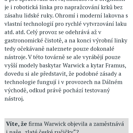
je i robotická linka pro napražcování krků bez
zásahu lidské ruky. Ohromí i moderní lakovna s
vlastní technologií pro rychlé vytvrzování laku
atd. atd. Celý provoz se odehrává až v
gastronomické čistotě, a na konci výrobní linky
tedy očekávaně naleznete pouze dokonalé
nástroje. V této továrně se ale vyrábějí pouze
vyšší modely baskytar Warwick a kytar Framus,
dovedu si ale představit, že podobné zásady a
technologie fungují i v provozech na Dálném
východě, odkud právě pochází testovaný
nástroj.
Víte, že
firma Warwick objevila a zaměstnává
i naše „zlaté české ručičky“?