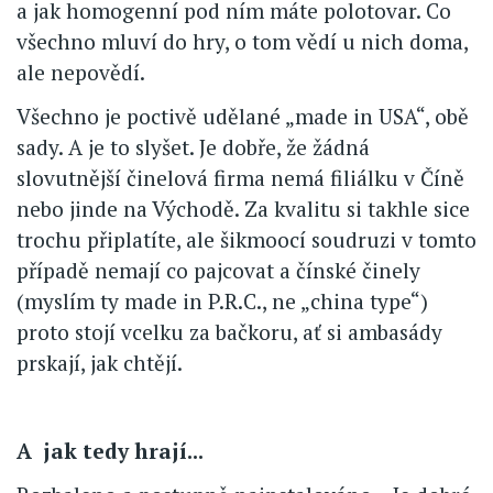
a jak homogenní pod ním máte polotovar. Co
všechno mluví do hry, o tom vědí u nich doma,
ale nepovědí.
Všechno je poctivě udělané „made in USA“, obě
sady. A je to slyšet. Je dobře, že žádná
slovutnější činelová firma nemá filiálku v Číně
nebo jinde na Východě. Za kvalitu si takhle sice
trochu připlatíte, ale šikmoocí soudruzi v tomto
případě nemají co pajcovat a čínské činely
(myslím ty made in P.R.C., ne „china type“)
proto stojí vcelku za bačkoru, ať si ambasády
prskají, jak chtějí.
A jak tedy hrají...