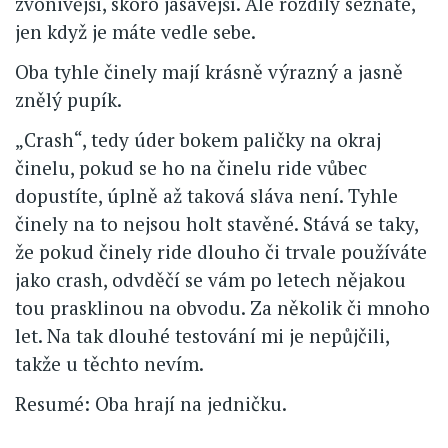
zvonivější, skoro jásavější. Ale rozdíly seznáte,
jen když je máte vedle sebe.
Oba tyhle činely mají krásně výrazný a jasně
znělý pupík.
„Crash“, tedy úder bokem paličky na okraj
činelu, pokud se ho na činelu ride vůbec
dopustíte, úplně až taková sláva není. Tyhle
činely na to nejsou holt stavěné. Stává se taky,
že pokud činely ride dlouho či trvale používáte
jako crash, odvděčí se vám po letech nějakou
tou prasklinou na obvodu. Za několik či mnoho
let. Na tak dlouhé testování mi je nepůjčili,
takže u těchto nevím.
Resumé: Oba hrají na jedničku.