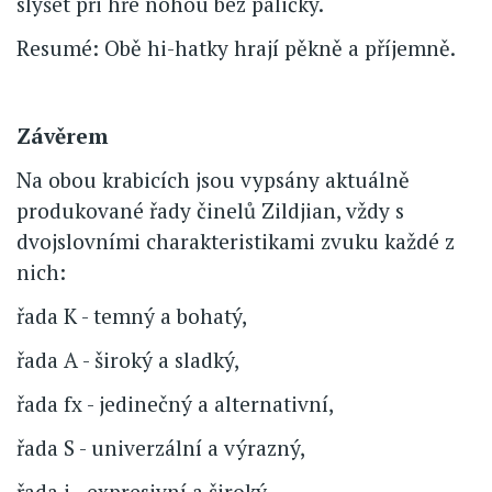
slyšet při hře nohou bez paličky.
Resumé: Obě hi-hatky hrají pěkně a příjemně.
Závěrem
Na obou krabicích jsou vypsány aktuálně
produkované řady činelů Zildjian, vždy s
dvojslovními charakteristikami zvuku každé z
nich:
řada K - temný a bohatý,
řada A - široký a sladký,
řada fx - jedinečný a alternativní,
řada S - univerzální a výrazný,
řada i - expresivní a široký,