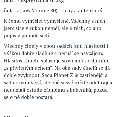
řada L (Low Volume 80) - tichý a autentický,
K čemu vymýšlet vymyšlené. Všechny z nich
jsem sice v rukou neměl, ale u těch, co ano,
popis v pohodě sedí.
Všechny činely v obou sadách jsou hlasitostí i
výškou dobře sladěné a neruší se navzájem.
Hlasitost činelu splash je srovnaná s ostatními
„s přivřeným uchem“. Na obě sady činelů se dá
dobře zvyknout, Sada Planet Z je zastřenější a
sada i zvonivější, ale obě si své určitě odehrají a
neudělají ostudu žádnému z bubeníků, pokud
se o ně dobře postará.