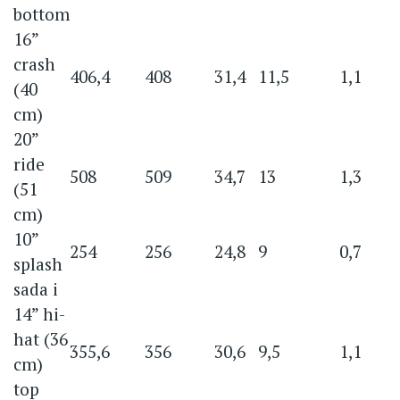
bottom
16”
crash
406,4
408
31,4
11,5
1,1
(40
cm)
20”
ride
508
509
34,7
13
1,3
(51
cm)
10”
254
256
24,8
9
0,7
splash
sada i
14” hi-
hat (36
355,6
356
30,6
9,5
1,1
cm)
top