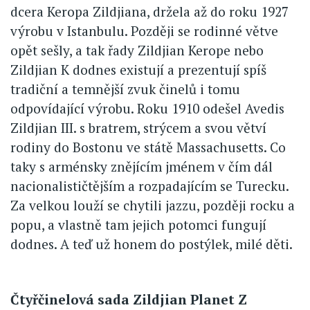
dcera Keropa Zildjiana, držela až do roku 1927
výrobu v Istanbulu. Později se rodinné větve
opět sešly, a tak řady Zildjian Kerope nebo
Zildjian K dodnes existují a prezentují spíš
tradiční a temnější zvuk činelů i tomu
odpovídající výrobu. Roku 1910 odešel Avedis
Zildjian III. s bratrem, strýcem a svou větví
rodiny do Bostonu ve státě Massachusetts. Co
taky s arménsky znějícím jménem v čím dál
nacionalističtějším a rozpadajícím se Turecku.
Za velkou louží se chytili jazzu, později rocku a
popu, a vlastně tam jejich potomci fungují
dodnes. A teď už honem do postýlek, milé děti.
Čtyřčinelová sada Zildjian Planet Z