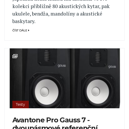
kolekci přibližně 80 akustických kytar, pak
ukulele, bendža, mandolíny a akustické
baskytary.
ČÍST DÁLE
Testy
Avantone Pro Gauss 7 -
dvoupásmové referenční