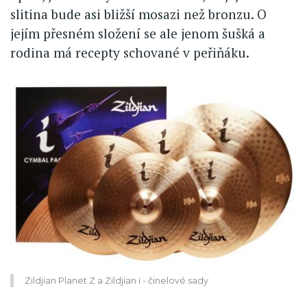
slitina bude asi bližší mosazi než bronzu. O
jejím přesném složení se ale jenom šušká a
rodina má recepty schované v peřiňáku.
Zildjian Planet Z a Zildjian i - činelové sady