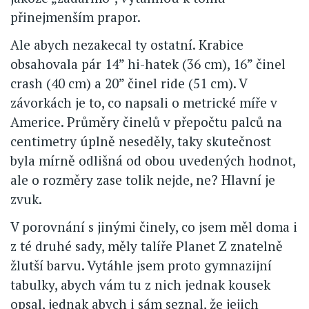
přinejmenším prapor.
Ale abych nezakecal ty ostatní. Krabice
obsahovala pár 14” hi-hatek (36 cm), 16” činel
crash (40 cm) a 20” činel ride (51 cm). V
závorkách je to, co napsali o metrické míře v
Americe. Průměry činelů v přepočtu palců na
centimetry úplně neseděly, taky skutečnost
byla mírně odlišná od obou uvedených hodnot,
ale o rozměry zase tolik nejde, ne? Hlavní je
zvuk.
V porovnání s jinými činely, co jsem měl doma i
z té druhé sady, měly talíře Planet Z znatelně
žlutší barvu. Vytáhle jsem proto gymnazijní
tabulky, abych vám tu z nich jednak kousek
opsal, jednak abych i sám seznal, že jejich