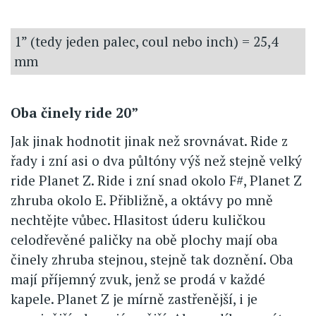
1” (tedy jeden palec, coul nebo inch) = 25,4
mm
Oba činely ride 20”
Jak jinak hodnotit jinak než srovnávat. Ride z
řady i zní asi o dva půltóny výš než stejně velký
ride Planet Z. Ride i zní snad okolo F#, Planet Z
zhruba okolo E. Přibližně, a oktávy po mně
nechtějte vůbec. Hlasitost úderu kuličkou
celodřevěné paličky na obě plochy mají oba
činely zhruba stejnou, stejně tak doznění. Oba
mají příjemný zvuk, jenž se prodá v každé
kapele. Planet Z je mírně zastřenější, i je