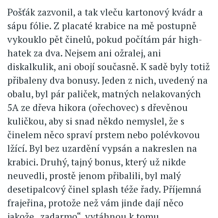
Pošťák zazvonil, a tak vleču kartonový kvádr a
sápu fólie. Z placaté krabice na mě postupně
vykouklo pět činelů, pokud počítám pár high-
hatek za dva. Nejsem ani ožralej, ani
diskalkulik, ani obojí současně. K sadě byly totiž
přibaleny dva bonusy. Jeden z nich, uvedený na
obalu, byl pár paliček, matných nelakovaných
5A ze dřeva hikora (ořechovec) s dřevěnou
kuličkou, aby si snad někdo nemyslel, že s
činelem něco spraví prstem nebo polévkovou
lžící. Byl bez uzardění vypsán a nakreslen na
krabici. Druhý, tajný bonus, který už nikde
neuvedli, prostě jenom přibalili, byl malý
desetipalcový činel splash téže řady. Příjemná
frajeřina, protože než vám jinde dají něco
jakože „zadarmo“, vytáhnou k tomu