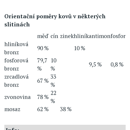
Orientační poměry kovů v některých
slitinách
měď
cín
zinek
hliník
antimon
fosfor
hliníková
90 %
10 %
bronz
fosforová
79,7
10
9,5 %
0,8 %
bronz
%
%
zrcadlová
33
67 %
bronz
%
22
zvonovina
78 %
%
mosaz
62 %
38 %