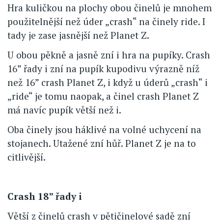
Hra kuličkou na plochy obou činelů je mnohem
použitelnější než úder „crash“ na činely ride. I
tady je zase jasnější než Planet Z.
U obou pěkně a jasně zní i hra na pupíky. Crash
16” řady i zní na pupík kupodivu výrazně níž
než 16” crash Planet Z, i když u úderů „crash“ i
„ride“ je tomu naopak, a činel crash Planet Z
má navíc pupík větší než i.
Oba činely jsou háklivé na volné uchycení na
stojanech. Utažené zní hůř. Planet Z je na to
citlivější.
Crash 18” řady i
Větší z činelů crash v pětičinelové sadě zní