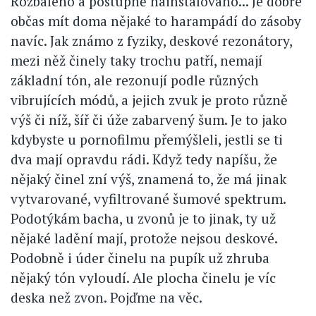
Rozbaleno a postupně nainstalováno... Je dobré
občas mít doma nějaké to harampádí do zásoby
navíc. Jak známo z fyziky, deskové rezonátory,
mezi něž činely taky trochu patří, nemají
základní tón, ale rezonují podle různých
vibrujících módů, a jejich zvuk je proto různě
výš či níž, šíř či úže zabarvený šum. Je to jako
kdybyste u pornofilmu přemýšleli, jestli se ti
dva mají opravdu rádi. Když tedy napíšu, že
nějaký činel zní výš, znamená to, že má jinak
vytvarované, vyfiltrované šumové spektrum.
Podotýkám bacha, u zvonů je to jinak, ty už
nějaké ladění mají, protože nejsou deskové.
Podobně i úder činelu na pupík už zhruba
nějaký tón vyloudí. Ale plocha činelu je víc
deska než zvon. Pojďme na věc.