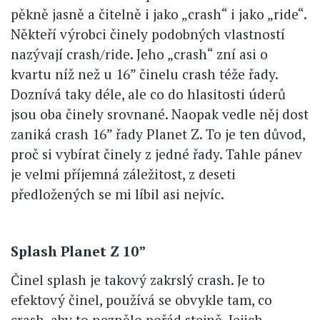
pěkně jasně a čitelně i jako „crash“ i jako „ride“.
Někteří výrobci činely podobných vlastností
nazývají crash/ride. Jeho „crash“ zní asi o
kvartu níž než u 16” činelu crash téže řady.
Doznívá taky déle, ale co do hlasitosti úderů
jsou oba činely srovnané. Naopak vedle něj dost
zaniká crash 16” řady Planet Z. To je ten důvod,
proč si vybírat činely z jedné řady. Tahle pánev
je velmi příjemná záležitost, z deseti
předložených se mi líbil asi nejvíc.
Splash Planet Z 10”
Činel splash je takový zakrslý crash. Je to
efektový činel, používá se obvykle tam, co
crash, aby to neznělo pořád stejně. Jejich