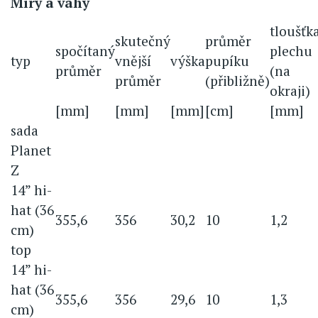
Míry a váhy
tloušťk
skutečný
průměr
spočítaný
plechu
typ
vnější
výška
pupíku
průměr
(na
průměr
(přibližně)
okraji)
[mm]
[mm]
[mm]
[cm]
[mm]
sada
Planet
Z
14” hi-
hat (36
355,6
356
30,2
10
1,2
cm)
top
14” hi-
hat (36
355,6
356
29,6
10
1,3
cm)