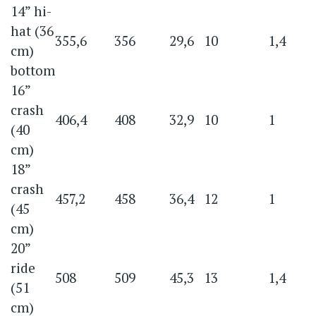
14” hi-
hat (36
355,6
356
29,6
10
1,4
cm)
bottom
16”
crash
406,4
408
32,9
10
1
(40
cm)
18”
crash
457,2
458
36,4
12
1
(45
cm)
20”
ride
508
509
45,3
13
1,4
(51
cm)