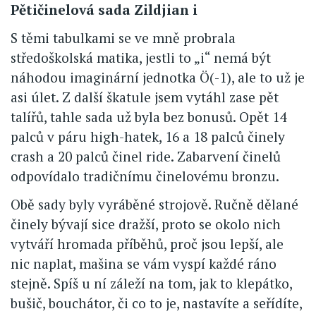
Pětičinelová sada Zildjian i
S těmi tabulkami se ve mně probrala
středoškolská matika, jestli to „i“ nemá být
náhodou imaginární jednotka Ö(-1), ale to už je
asi úlet. Z další škatule jsem vytáhl zase pět
talířů, tahle sada už byla bez bonusů. Opět 14
palců v páru high-hatek, 16 a 18 palců činely
crash a 20 palců činel ride. Zabarvení činelů
odpovídalo tradičnímu činelovému bronzu.
Obě sady byly vyráběné strojově. Ručně dělané
činely bývají sice dražší, proto se okolo nich
vytváří hromada příběhů, proč jsou lepší, ale
nic naplat, mašina se vám vyspí každé ráno
stejně. Spíš u ní záleží na tom, jak to klepátko,
bušič, bouchátor, či co to je, nastavíte a seřídíte,