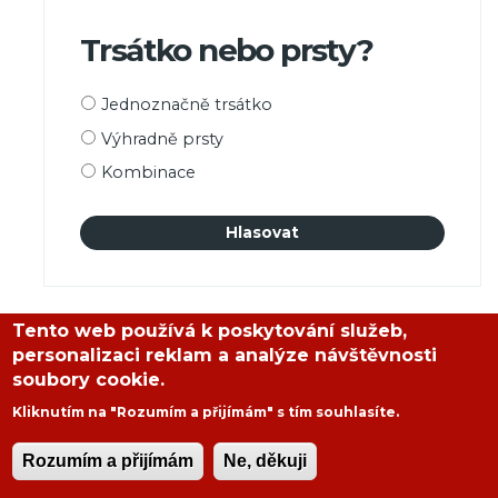
Trsátko nebo prsty?
Možnosti
Jednoznačně trsátko
výběru
Výhradně prsty
Kombinace
Tento web používá k poskytování služeb,
personalizaci reklam a analýze návštěvnosti
NEJNOVĚJŠÍ ČLÁNKY
soubory cookie.
Kliknutím na "Rozumím a přijímám" s tím souhlasíte.
Neumann M50 v síni slávy NAMM
Rozumím a přijímám
Ne, děkuji
Panter
,
Pondělí, 18. 7. 2022