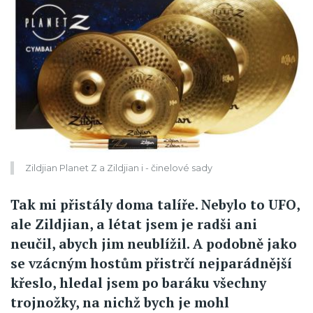
Zildjian Planet Z a Zildjian i - činelové sady
Tak mi přistály doma talíře. Nebylo to UFO,
ale Zildjian, a létat jsem je radši ani
neučil, abych jim neublížil. A podobně jako
se vzácným hostům přistrčí nejparádnější
křeslo, hledal jsem po baráku všechny
trojnožky, na nichž bych je mohl