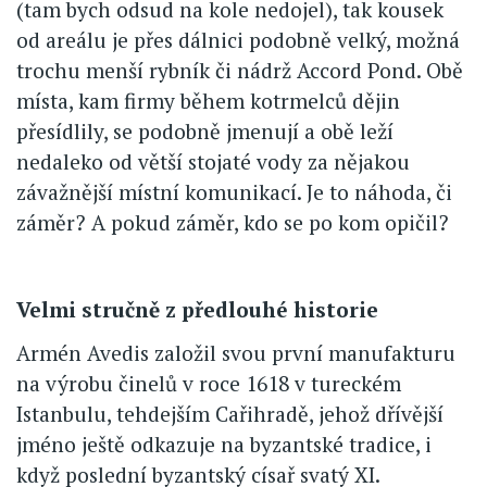
(tam bych odsud na kole nedojel), tak kousek
od areálu je přes dálnici podobně velký, možná
trochu menší rybník či nádrž Accord Pond. Obě
místa, kam firmy během kotrmelců dějin
přesídlily, se podobně jmenují a obě leží
nedaleko od větší stojaté vody za nějakou
závažnější místní komunikací. Je to náhoda, či
záměr? A pokud záměr, kdo se po kom opičil?
Velmi stručně z předlouhé historie
Armén Avedis založil svou první manufakturu
na výrobu činelů v roce 1618 v tureckém
Istanbulu, tehdejším Cařihradě, jehož dřívější
jméno ještě odkazuje na byzantské tradice, i
když poslední byzantský císař svatý XI.