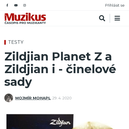
Přihlásit se
TESTY
Zildjian Planet Z a
Zildjian i - činelové
sady
MOJMÍR MOHAPL
,
29. 4. 2020