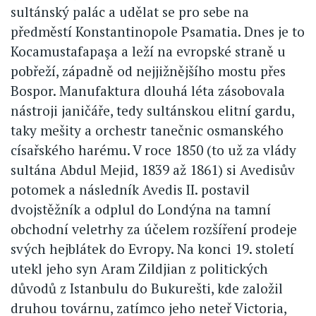
sultánský palác a udělat se pro sebe na
předměstí Konstantinopole Psamatia. Dnes je to
Kocamustafapaşa a leží na evropské straně u
pobřeží, západně od nejjižnějšího mostu přes
Bospor. Manufaktura dlouhá léta zásobovala
nástroji janičáře, tedy sultánskou elitní gardu,
taky mešity a orchestr tanečnic osmanského
císařského harému. V roce 1850 (to už za vlády
sultána Abdul Mejid, 1839 až 1861) si Avedisův
potomek a následník Avedis II. postavil
dvojstěžník a odplul do Londýna na tamní
obchodní veletrhy za účelem rozšíření prodeje
svých hejblátek do Evropy. Na konci 19. století
utekl jeho syn Aram Zildjian z politických
důvodů z Istanbulu do Bukurešti, kde založil
druhou továrnu, zatímco jeho neteř Victoria,