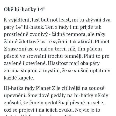
Obě hi-hatky 14”
K vyjádření, last but not least, mi tu zbývají dva
páry 14” hi-hatek. Ten z řady i mi přijde tak
prostředně zvonivý - žádná temnota, ale taky
žádné žiletkově ostré syčení, tak akorát. Planet
Z zase zní asi o malou tercii níž, tím pádem
působí ve srovnání trochu temněji. Platí to pro
zavřené i otevřené. Hlasitost mají oba páry
zhruba stejnou a myslím, že se slušně uplatní v
každé kapele.
Hi-hatka řady Planet Z je citlivější na souosé
upevnění. Šmejdové pedály na hi-hatky někdy
způsobí, že činely nedoléhají přesně na sebe,
což se projeví i na jejich zvuku. Nejvíc je to