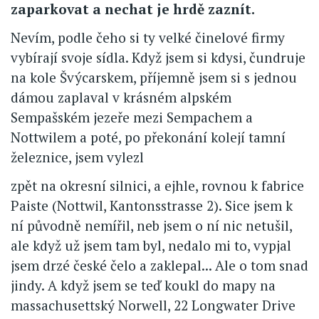
zaparkovat a nechat je hrdě zaznít.
Nevím, podle čeho si ty velké činelové firmy
vybírají svoje sídla. Když jsem si kdysi, čundruje
na kole Švýcarskem, příjemně jsem si s jednou
dámou zaplaval v krásném alpském
Sempašském jezeře mezi Sempachem a
Nottwilem a poté, po překonání kolejí tamní
železnice, jsem vylezl
zpět na okresní silnici, a ejhle, rovnou k fabrice
Paiste (Nottwil, Kantonsstrasse 2). Sice jsem k
ní původně nemířil, neb jsem o ní nic netušil,
ale když už jsem tam byl, nedalo mi to, vypjal
jsem drzé české čelo a zaklepal... Ale o tom snad
jindy. A když jsem se teď koukl do mapy na
massachusettský Norwell, 22 Longwater Drive