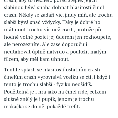
slabinou bývá snaha dohnat hlasitostí činel
crash. Někdy se zadaří víc, jindy míň, ale trochu
slabší bývá snad vždycky. Taky je dobré ho
utáhnout trochu víc než crash, protože při
hodně volné pozici jej úderem jen rozhoupete,
ale nerozezníte. Ale zase doporučuji
neutahovat úplně natvrdo a podložit malým
filcem, aby měl kam uhnout.
Tenhle splash se hlasitostí ostatním crash
činelům crash vyrovnává vcelku se ctí, i když i
tento je trochu slabší - fyziku neošidíš.
Použitelná je i hra jako na činel ride, celkem
slušně znělý je i pupík, jenom je trochu
makačka se do něj pokaždé trefit.