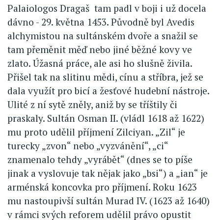
Palaiologos Dragaš tam padl v boji i už docela
dávno - 29. května 1453. Původně byl Avedis
alchymistou na sultánském dvoře a snažil se
tam přeměnit měď nebo jiné běžné kovy ve
zlato. Úžasná práce, ale asi ho slušně živila.
Přišel tak na slitinu mědi, cínu a stříbra, jež se
dala využít pro bicí a žesťové hudební nástroje.
Ulité z ní sytě zněly, aniž by se tříštily či
praskaly. Sultán Osman II. (vládl 1618 až 1622)
mu proto udělil příjmení Zilciyan. „Zil“ je
turecky „zvon“ nebo „vyzvánění“, „ci“
znamenalo tehdy „vyrábět“ (dnes se to píše
jinak a vyslovuje tak nějak jako „bsi“) a „ian“ je
arménská koncovka pro příjmení. Roku 1623
mu nastoupivší sultán Murad IV. (1623 až 1640)
v rámci svých reforem udělil právo opustit