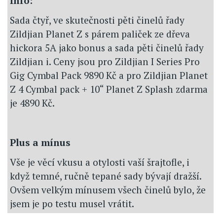
Info:
Sada čtyř, ve skutečnosti pěti činelů řady
Zildjian Planet Z s párem paliček ze dřeva
hickora 5A jako bonus a sada pěti činelů řady
Zildjian i. Ceny jsou pro Zildjian I Series Pro
Gig Cymbal Pack 9890 Kč a pro Zildjian Planet
Z 4 Cymbal pack + 10“ Planet Z Splash zdarma
je 4890 Kč.
Plus a mínus
Vše je věcí vkusu a otylosti vaší šrajtofle, i
když temné, ručně tepané sady bývají dražší.
Ovšem velkým mínusem všech činelů bylo, že
jsem je po testu musel vrátit.