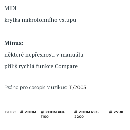
MIDI
krytka mikrofonního vstupu
Mínus:
některé nepřesnosti v manuálu
příliš rychlá funkce Compare
Psáno pro časopis Muzikus
11/2005
TAGY
ZOOM
ZOOM RFX-
ZOOM RFX-
ZVUK
1100
2200