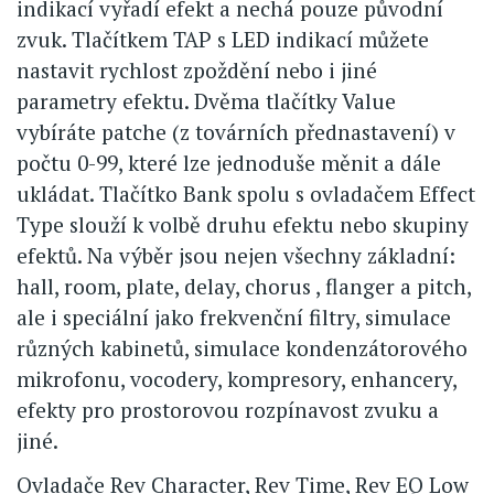
indikací vyřadí efekt a nechá pouze původní
zvuk. Tlačítkem TAP s LED indikací můžete
nastavit rychlost zpoždění nebo i jiné
parametry efektu. Dvěma tlačítky Value
vybíráte patche (z továrních přednastavení) v
počtu 0-99, které lze jednoduše měnit a dále
ukládat. Tlačítko Bank spolu s ovladačem Effect
Type slouží k volbě druhu efektu nebo skupiny
efektů. Na výběr jsou nejen všechny základní:
hall, room, plate, delay, chorus , flanger a pitch,
ale i speciální jako frekvenční filtry, simulace
různých kabinetů, simulace kondenzátorového
mikrofonu, vocodery, kompresory, enhancery,
efekty pro prostorovou rozpínavost zvuku a
jiné.
Ovladače Rev Character, Rev Time, Rev EQ Low