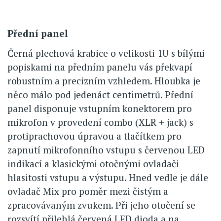
Přední panel
Černá plechová krabice o velikosti 1U s bílými
popiskami na předním panelu vás překvapí
robustním a precizním vzhledem. Hloubka je
něco málo pod jedenáct centimetrů. Přední
panel disponuje vstupním konektorem pro
mikrofon v provedení combo (XLR + jack) s
protiprachovou úpravou a tlačítkem pro
zapnutí mikrofonního vstupu s červenou LED
indikací a klasickými otočnými ovladači
hlasitosti vstupu a výstupu. Hned vedle je dále
ovladač Mix pro poměr mezi čistým a
zpracovávaným zvukem. Při jeho otočení se
rozsvítí přilehlá červená LED dioda a na