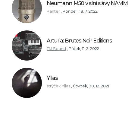
Neumann M50 v síni slávy NAMM
Panter
,
Pondělí, 18. 7. 2022
Arturia: Brutes Noir Editions
TM Sound
,
Pátek, 11. 2. 2022
Yllas
strýček Yllas
,
Čtvrtek, 30. 12. 2021