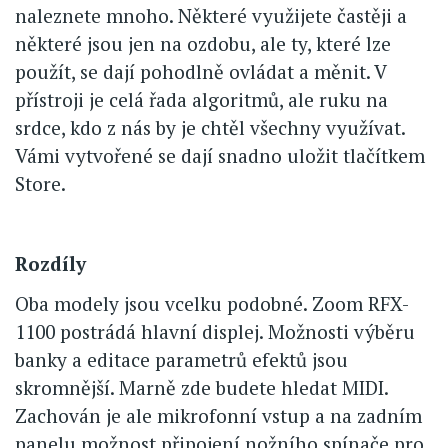
naleznete mnoho. Některé využijete častěji a
některé jsou jen na ozdobu, ale ty, které lze
použít, se dají pohodlně ovládat a měnit. V
přístroji je celá řada algoritmů, ale ruku na
srdce, kdo z nás by je chtěl všechny využívat.
Vámi vytvořené se dají snadno uložit tlačítkem
Store.
Rozdíly
Oba modely jsou vcelku podobné. Zoom RFX-
1100 postrádá hlavní displej. Možnosti výběru
banky a editace parametrů efektů jsou
skromnější. Marně zde budete hledat MIDI.
Zachován je ale mikrofonní vstup a na zadním
panelu možnost připojení nožního spínače pro