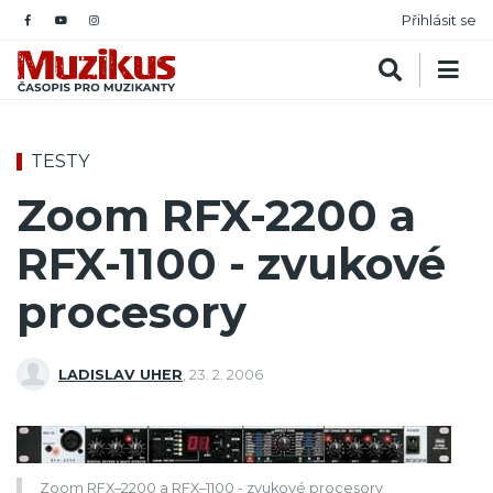
Přihlásit se
TESTY
Zoom RFX-2200 a
RFX-1100 - zvukové
procesory
LADISLAV UHER
,
23. 2. 2006
Zoom RFX–2200 a RFX–1100 - zvukové procesory