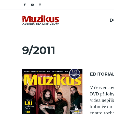
D
9/2011
EDITORIA
V červencov
DVD přílohy
videa nepři
kotouče do 
tomto rozhod