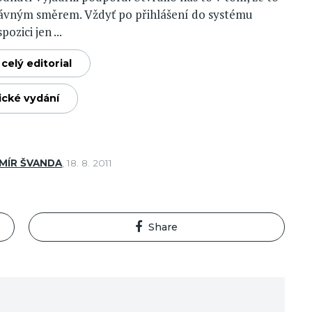
rávným směrem. Vždyť po přihlášení do systému
ozici jen ...
celý editorial
ické vydání
MÍR ŠVANDA
,
18. 8. 2011
Share