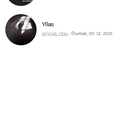
Yllas
strýček Yllas
,
Čtvrtek, 30. 12. 2021