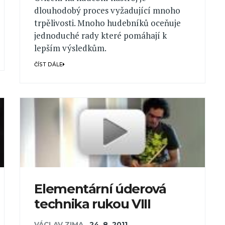
dlouhodobý proces vyžadující mnoho
trpělivosti. Mnoho hudebníků oceňuje
jednoduché rady které pomáhají k
lepším výsledkům.
ČÍST DÁLE
Elementární úderová
technika rukou VIII
VÁCLAV ZIMA
,
24. 8. 2011