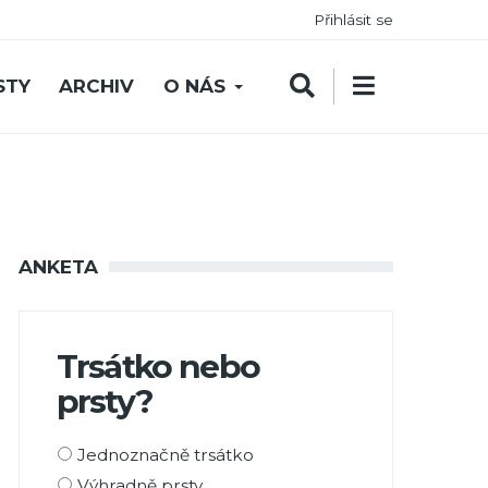
Přihlásit se
STY
ARCHIV
O NÁS
ANKETA
Trsátko nebo
prsty?
Možnosti
Jednoznačně trsátko
výběru
Výhradně prsty