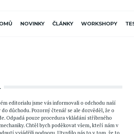
OMŮ
NOVINKY
ČLÁNKY
WORKSHOPY
TE
L
ém editorialu jsme vás informovali o odchodu naší
 do důchodu. Pozorný čtenář se ale dozvěděl, že o
jde. Odpadá pouze procedura vkládání stříbrného
mechaniky. Chtěl bych poděkovat všem, kteří nám v
nutí vyjádřili podporu. Utvrdilo nás to v tom, že to