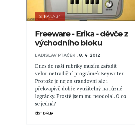
STRANA 34
Freeware - Erika - děvče z
východního bloku
LADISLAV PTÁČEK
,
8. 4. 2012
Dnes do naší rubriky musím zařadit
velmi netradiční prográmek Keywriter.
Protože je nejen srandovní ale i
překvapivě dobře využitelný na různé
legrácky. Prostě jsem mu neodolal. O co
se jedná?
ČÍST DÁLE