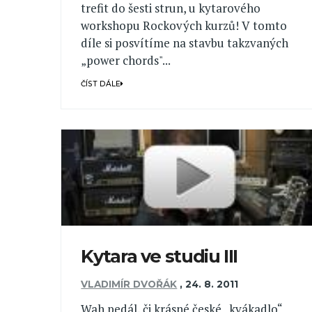
trefit do šesti strun, u kytarového
workshopu Rockových kurzů! V tomto
díle si posvítíme na stavbu takzvaných
„power chords"...
ČÍST DÁLE
Kytara ve studiu III
VLADIMÍR DVOŘÁK
,
24. 8. 2011
Wah pedál, či krásné české „kvákadlo“