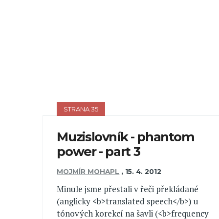
STRANA 35
Muzislovník - phantom
power - part 3
MOJMÍR MOHAPL
,
15. 4. 2012
Minule jsme přestali v řeči překládané
(anglicky <b>translated speech</b>) u
tónových korekcí na šavli (<b>frequency