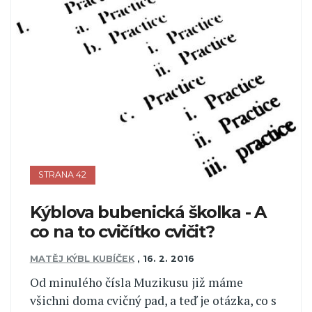
STRANA 42
Kýblova bubenická školka - A
co na to cvičítko cvičit?
MATĚJ KÝBL KUBÍČEK
,
16. 2. 2016
Od minulého čísla Muzikusu již máme
všichni doma cvičný pad, a teď je otázka, co s