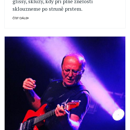
glissy, skluzy, kdy při plné znělosti
sklouzneme po struně prstem.
ČÍST DÁLE