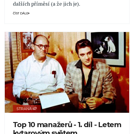
dalších příměsí (a že jich je).
ČÍST DÁLE
STRANA 47
Top 10 manažerů - 1. díl - Letem
kytarovým světem