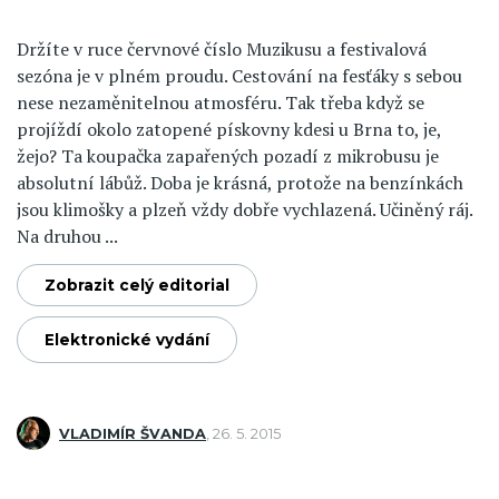
Držíte v ruce červnové číslo Muzikusu a festivalová
sezóna je v plném proudu. Cestování na fesťáky s sebou
nese nezaměnitelnou atmosféru. Tak třeba když se
projíždí okolo zatopené pískovny kdesi u Brna to, je,
žejo? Ta koupačka zapařených pozadí z mikrobusu je
absolutní lábůž. Doba je krásná, protože na benzínkách
jsou klimošky a plzeň vždy dobře vychlazená. Učiněný ráj.
Na druhou ...
Zobrazit celý editorial
Elektronické vydání
VLADIMÍR ŠVANDA
,
26. 5. 2015