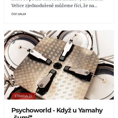
Velice zjednodušeně můžeme říci, že na...
ČÍST DÁLE
STRANA 22
Psychoworld - Když u Yamahy
„šumí“