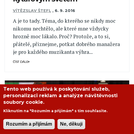
VÍTĚZSLAV ŠTEFL
,
6. 9. 2016
A je to tady. Téma, do kterého se nikdy moc
nikomu nechtělo, ale které mne vždycky
hrozně moc lákalo. Proč? Protože, a to si,
přátelé, přiznejme, potkat dobrého manažera
je pro každého muzikanta výhra...
ČÍST DÁLE
Tento web používá k poskytování služeb,
personalizaci reklam a analýze návštěvnosti
soubory cookie.
Kliknutím na "Rozumím a přijímám" s tím souhlasíte.
Rozumím a přijímám
Ne, děkuji