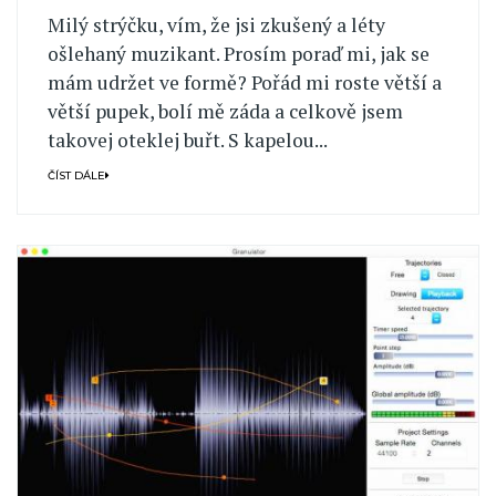
Milý strýčku, vím, že jsi zkušený a léty
ošlehaný muzikant. Prosím poraď mi, jak se
mám udržet ve formě? Pořád mi roste větší a
větší pupek, bolí mě záda a celkově jsem
takovej oteklej buřt. S kapelou...
ČÍST DÁLE