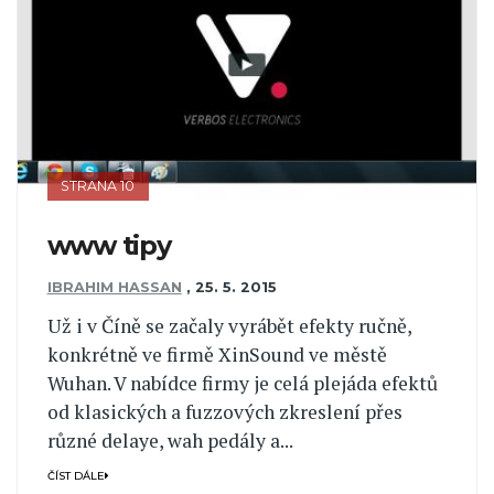
STRANA 10
www tipy
IBRAHIM HASSAN
,
25. 5. 2015
Už i v Číně se začaly vyrábět efekty ručně,
konkrétně ve firmě XinSound ve městě
Wuhan. V nabídce firmy je celá plejáda efektů
od klasických a fuzzových zkreslení přes
různé delaye, wah pedály a...
ČÍST DÁLE