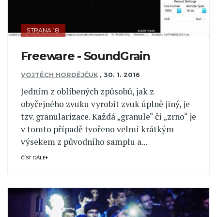
STRANA 18
Freeware - SoundGrain
VOJTĚCH HORDĚJČUK
,
30. 1. 2016
Jedním z oblíbených způsobů, jak z
obyčejného zvuku vyrobit zvuk úplně jiný, je
tzv. granularizace. Každá „granule“ či „zrno“ je
v tomto případě tvořeno velmi krátkým
výsekem z původního samplu a...
ČÍST DÁLE