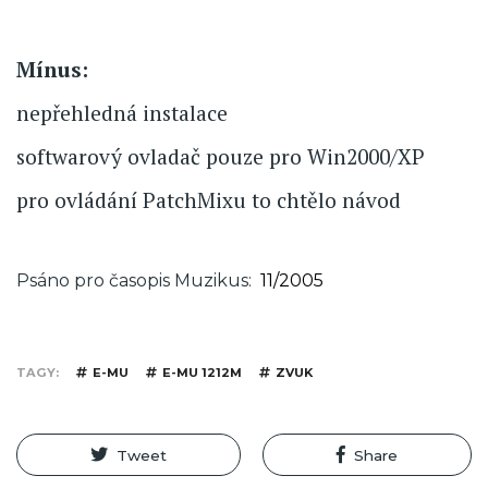
Mínus:
nepřehledná instalace
softwarový ovladač pouze pro Win2000/XP
pro ovládání PatchMixu to chtělo návod
Psáno pro časopis Muzikus
11/2005
TAGY
E-MU
E-MU 1212M
ZVUK
Tweet
Share