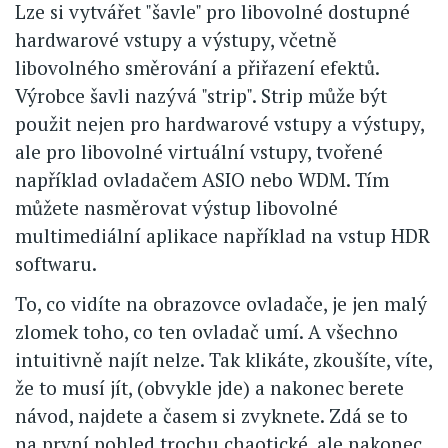
Lze si vytvářet "šavle" pro libovolné dostupné
hardwarové vstupy a výstupy, včetně
libovolného směrování a přiřazení efektů.
Výrobce šavli nazývá "strip". Strip může být
použit nejen pro hardwarové vstupy a výstupy,
ale pro libovolné virtuální vstupy, tvořené
například ovladačem ASIO nebo WDM. Tím
můžete nasměrovat výstup libovolné
multimediální aplikace například na vstup HDR
softwaru.
To, co vidíte na obrazovce ovladače, je jen malý
zlomek toho, co ten ovladač umí. A všechno
intuitivně najít nelze. Tak klikáte, zkoušíte, víte,
že to musí jít, (obvykle jde) a nakonec berete
návod, najdete a časem si zvyknete. Zdá se to
na první pohled trochu chaotické, ale nakonec