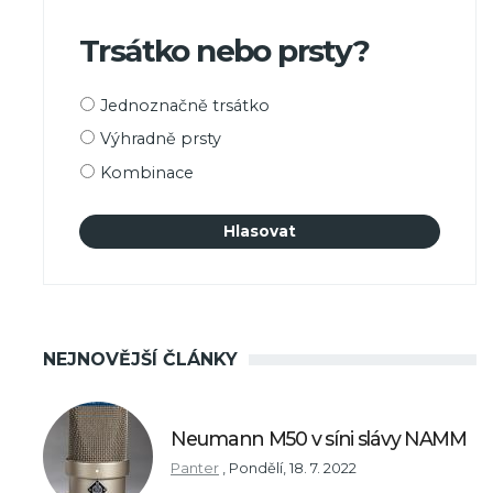
Trsátko nebo prsty?
Možnosti
Jednoznačně trsátko
výběru
Výhradně prsty
Kombinace
NEJNOVĚJŠÍ ČLÁNKY
Neumann M50 v síni slávy NAMM
Panter
,
Pondělí, 18. 7. 2022