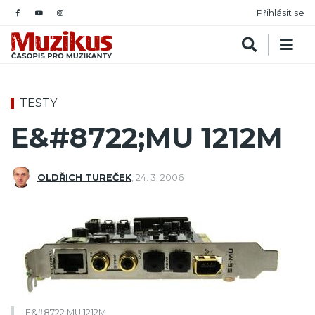
Přihlásit se
TESTY
E&#8722;MU 1212M
OLDŘICH TUREČEK
,
24. 3. 2006
E&#8722;MU 1212M