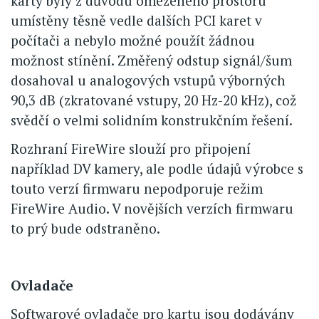
karty byly z důvodu omezeného prostoru
umístěny těsně vedle dalších PCI karet v
počítači a nebylo možné použít žádnou
možnost stínění. Změřený odstup signál/šum
dosahoval u analogových vstupů výborných
90,3 dB (zkratované vstupy, 20 Hz-20 kHz), což
svědčí o velmi solidním konstrukčním řešení.
Rozhraní FireWire slouží pro připojení
například DV kamery, ale podle údajů výrobce s
touto verzí firmwaru nepodporuje režim
FireWire Audio. V novějších verzích firmwaru
to prý bude odstraněno.
Ovladače
Softwarové ovladače pro kartu jsou dodávány