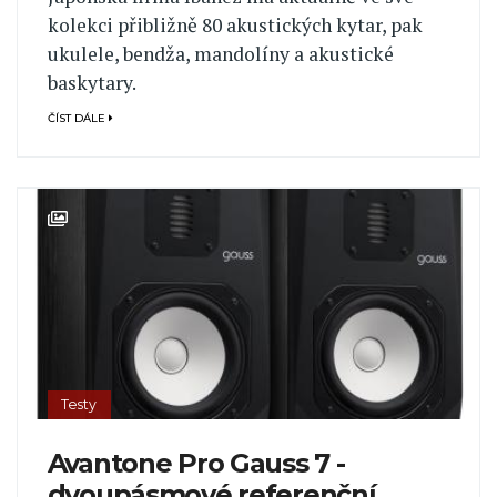
kolekci přibližně 80 akustických kytar, pak
ukulele, bendža, mandolíny a akustické
baskytary.
ČÍST DÁLE
Testy
Avantone Pro Gauss 7 -
dvoupásmové referenční