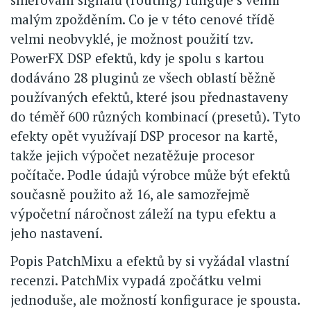
malým zpožděním. Co je v této cenové třídě
velmi neobvyklé, je možnost použití tzv.
PowerFX DSP efektů, kdy je spolu s kartou
dodáváno 28 pluginů ze všech oblastí běžně
používaných efektů, které jsou přednastaveny
do téměř 600 různých kombinací (presetů). Tyto
efekty opět využívají DSP procesor na kartě,
takže jejich výpočet nezatěžuje procesor
počítače. Podle údajů výrobce může být efektů
současně použito až 16, ale samozřejmě
výpočetní náročnost záleží na typu efektu a
jeho nastavení.
Popis PatchMixu a efektů by si vyžádal vlastní
recenzi. PatchMix vypadá zpočátku velmi
jednoduše, ale možností konfigurace je spousta.