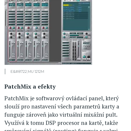
E&#8722;MU 1212M
PatchMix a efekty
PatchMix je softwarový ovládací panel, který
slouží pro nastavení všech parametrů karty a
funguje zároveň jako virtuální mixážní pult.
Využívá k tomu DSP procesor na kartě, takže
směrování signálů (routing) funguje s velmi