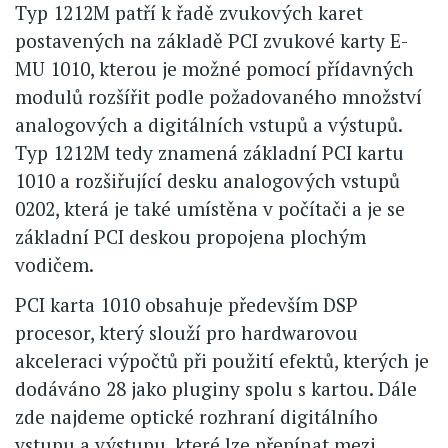
Typ 1212M patří k řadě zvukových karet
postavených na základě PCI zvukové karty E-
MU 1010, kterou je možné pomocí přídavných
modulů rozšířit podle požadovaného množství
analogových a digitálních vstupů a výstupů.
Typ 1212M tedy znamená základní PCI kartu
1010 a rozšiřující desku analogových vstupů
0202, která je také umístěna v počítači a je se
základní PCI deskou propojena plochým
vodičem.
PCI karta 1010 obsahuje především DSP
procesor, který slouží pro hardwarovou
akceleraci výpočtů při použití efektů, kterých je
dodáváno 28 jako pluginy spolu s kartou. Dále
zde najdeme optické rozhraní digitálního
vstupu a výstupu, které lze přepínat mezi