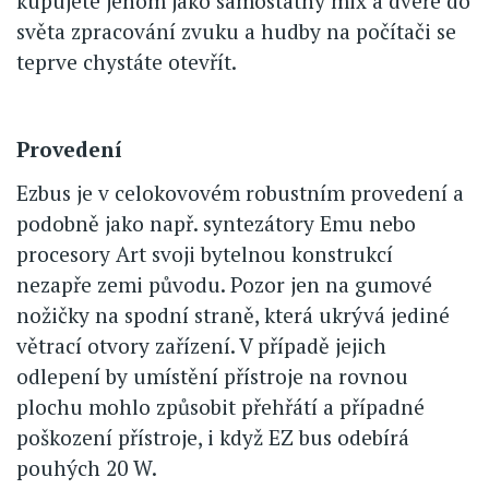
kupujete jenom jako samostatný mix a dveře do
světa zpracování zvuku a hudby na počítači se
teprve chystáte otevřít.
Provedení
Ezbus je v celokovovém robustním provedení a
podobně jako např. syntezátory Emu nebo
procesory Art svoji bytelnou konstrukcí
nezapře zemi původu. Pozor jen na gumové
nožičky na spodní straně, která ukrývá jediné
větrací otvory zařízení. V případě jejich
odlepení by umístění přístroje na rovnou
plochu mohlo způsobit přehřátí a případné
poškození přístroje, i když EZ bus odebírá
pouhých 20 W.