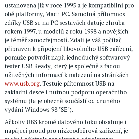
ustanovena již v roce 1995 a je kompatibilní pro
obě platformy, Mac i PC. Samotná přítomnost
zdířky USB se na PC sestavách datuje zhruba
rokem 1997, u modelů z roku 1998 a novějších
je téměř samozřejmostí. Zdali je váš počítač
připraven k připojení libovolného USB zařízení,
pomůže potvrdit např. jednoduchý softwarový
tester USB Ready, který je společně s řadou
užitečných informací k nalezení na stránkách
www.usb.org
. Testuje přítomnost USB na
základní desce i nutnou podporu operačního
systému (ta je obecně součástí od druhého
vydání Windows 98 "SE").
Ačkoliv UBS kromě datového toku obsahuje i
napájecí proud pro nízkoodběrová zařízení, je