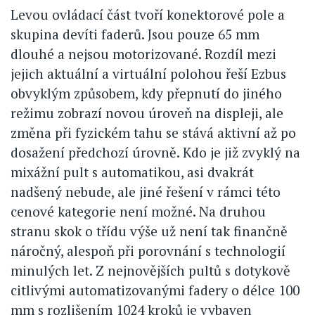
Levou ovládací část tvoří konektorové pole a
skupina devíti faderů. Jsou pouze 65 mm
dlouhé a nejsou motorizované. Rozdíl mezi
jejich aktuální a virtuální polohou řeší Ezbus
obvyklým způsobem, kdy přepnutí do jiného
režimu zobrazí novou úroveň na displeji, ale
změna při fyzickém tahu se stává aktivní až po
dosažení předchozí úrovně. Kdo je již zvyklý na
mixážní pult s automatikou, asi dvakrát
nadšený nebude, ale jiné řešení v rámci této
cenové kategorie není možné. Na druhou
stranu skok o třídu výše už není tak finančně
náročný, alespoň při porovnání s technologií
minulých let. Z nejnovějších pultů s dotykově
citlivými automatizovanými fadery o délce 100
mm s rozlišením 1024 kroků je vybaven