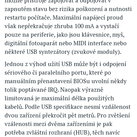
možné přístroje zapojovat a odpojovat v
zapnutém stavu bez rizika poškození a nutnosti
restartu počítače. Maximální napájecí proud
však nepřekračuje zhruba 100 mA a vystačí
pouze na periferie, jako jsou klávesnice, myš,
digitální fotoaparát nebo MIDI interface nebo
některé USB syntezátory (zvukové moduly).
Jednou z výhod užití USB může být i odpojení
sériového či paralelního portu, které po
manuálním přenastavení BIOSu uvolní někdy
tolik poptávané IRQ. Naopak výrazně
limitovaná je maximální délka použitých
kabelů. Podle USB specifikace nesmí vzdálenost
dvou zařízení překročit pět metrů. Pro zvětšení
vzálenosti mezi dvěma zařízeními je pak
potřeba zvláštní rozhraní (HUB), těch navíc