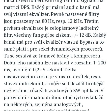
možnostech směrování digitálního signálu na
matrici DPS. Každý primární audio kanál má
svůj vlastní ekvalizér. Pevně nastavené filtry
jsou posazeny na 80 Hz, resp. 12 kHz. Třetím
prvkem ekvalizace je celopásmový laditelný
filtr, všechny fungují se ziskem +/- 12 dB. Každý
kanál má pro svůj ekvalizér vlastní Bypass a to
samé platí i pro sekci dynamických procesorů.
Ta se sestává ze šumové brány a kompresoru.
Dobu jeho náběhu lze nastavit v rozsahu 1- 200
ms, uvolnění 0,2 - 5 sekund. Délka
nastavovacího kroku je v rastru desítek, resp.
stovek milisekund, a může se tak zdát hrubější
než v rámci různých zvukových SW aplikací. V
porovnání s malou dráhou otočných ovladačů
na některých, zejména analogových,