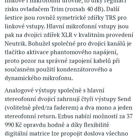
linkové i mikrofonní úrovně, to díky regulaci
zisku ovladačem Trim (rozsah 40 dB). Další
šestice jsou rovněž symetrické zdířky TRS pro
linkové vstupy. Hlavní mikrofonní vstupy jsou
pak na dvojici zdířek XLR v kvalitním provedení
Neutrik. Bohužel společné pro dvojici kanálů je
tlačítko aktivace phantomového napájení,
proto pozor na správné zapojení kabelů při
současném použití kondenzátorového a
dynamického mikrofonu.
Analogové výstupy společně s hlavní
stereofonní dvojicí zahrnují čtyři výstupy Send
(volitelně před/za faderem) a dva mono a jeden
stereofonní return. Ezbus nabízí možností za 37
990 Kč opravdu hodně a díky flexibilitě
digitální matrice lze propojit doslova všechno