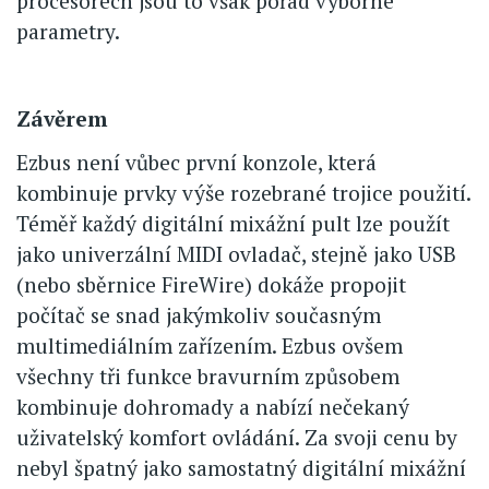
procesorech jsou to však pořád výborné
parametry.
Závěrem
Ezbus není vůbec první konzole, která
kombinuje prvky výše rozebrané trojice použití.
Téměř každý digitální mixážní pult lze použít
jako univerzální MIDI ovladač, stejně jako USB
(nebo sběrnice FireWire) dokáže propojit
počítač se snad jakýmkoliv současným
multimediálním zařízením. Ezbus ovšem
všechny tři funkce bravurním způsobem
kombinuje dohromady a nabízí nečekaný
uživatelský komfort ovládání. Za svoji cenu by
nebyl špatný jako samostatný digitální mixážní