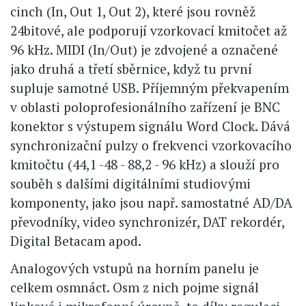
cinch (In, Out 1, Out 2), které jsou rovněž
24bitové, ale podporují vzorkovací kmitočet až
96 kHz. MIDI (In/Out) je zdvojené a označené
jako druhá a třetí sběrnice, když tu první
supluje samotné USB. Příjemným překvapením
v oblasti poloprofesionálního zařízení je BNC
konektor s výstupem signálu Word Clock. Dává
synchronizační pulzy o frekvenci vzorkovacího
kmitočtu (44,1 -48 - 88,2 - 96 kHz) a slouží pro
souběh s dalšími digitálními studiovými
komponenty, jako jsou např. samostatné AD/DA
převodníky, video synchronizér, DAT rekordér,
Digital Betacam apod.
Analogových vstupů na horním panelu je
celkem osmnáct. Osm z nich pojme signál