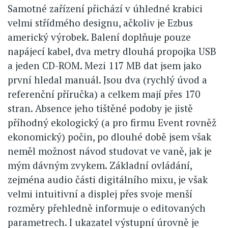
Samotné zařízení přichází v úhledné krabici
velmi střídmého designu, ačkoliv je Ezbus
americký výrobek. Balení doplňuje pouze
napájecí kabel, dva metry dlouhá propojka USB
a jeden CD-ROM. Mezi 117 MB dat jsem jako
první hledal manuál. Jsou dva (rychlý úvod a
referenční příručka) a celkem mají přes 170
stran. Absence jeho tištěné podoby je jistě
příhodný ekologický (a pro firmu Event rovněž
ekonomický) počin, po dlouhé době jsem však
neměl možnost návod studovat ve vaně, jak je
mým dávným zvykem. Základní ovládání,
zejména audio části digitálního mixu, je však
velmi intuitivní a displej přes svoje menší
rozměry přehledně informuje o editovaných
parametrech. I ukazatel výstupní úrovně je