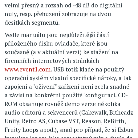
velmi přesný a rozsah od -48 dB do digitální
nuly, resp. přebuzení zobrazuje na dvou
desítkách segmentů.
Vedle manuálu jsou nejdůležitější částí
přiloženého disku ovladače, které jsou
současně (a v aktuální verzi) ke stažení na
firemních internetových stránkách
www.event1.com
. USB totiž klade na použitý
operační systém vlastní specifické nároky, a tak
zapojení a "oživení" zařízení není zcela snadné
a závisí na konkrétní použité konfiguraci. CD-
ROM obsahuje rovněž demo verze několika
audio editorů a sekvencerů (Cakewalk, Bitheadz
Unity, Retro AS, Cubase VST, Reason, ReBirth,
Fruity Loops apod.), snad pro případ, že si Ezbus