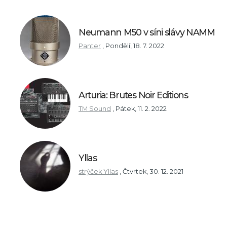
Neumann M50 v síni slávy NAMM
Panter
,
Pondělí, 18. 7. 2022
Arturia: Brutes Noir Editions
TM Sound
,
Pátek, 11. 2. 2022
Yllas
strýček Yllas
,
Čtvrtek, 30. 12. 2021