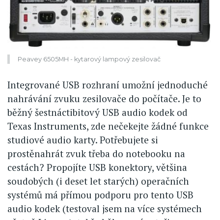
Peavey 6505MH - kytarový lampový zesilovač
Integrované USB rozhraní umožní jednoduché
nahrávání zvuku zesilovače do počítače. Je to
běžný šestnáctibitový USB audio kodek od
Texas Instruments, zde nečekejte žádné funkce
studiové audio karty. Potřebujete si
prostěnahrát zvuk třeba do notebooku na
cestách? Propojíte USB konektory, většina
soudobých (i deset let starých) operačních
systémů má přímou podporu pro tento USB
audio kodek (testoval jsem na více systémech