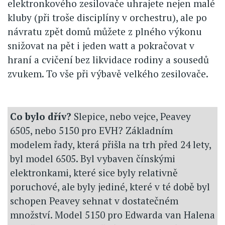
elektronkového zesilovače uhrajete nejen malé
kluby (při troše disciplíny v orchestru), ale po
návratu zpět domů můžete z plného výkonu
snižovat na pět i jeden watt a pokračovat v
hraní a cvičení bez likvidace rodiny a sousedů
zvukem. To vše při výbavě velkého zesilovače.
Co bylo dřív?
Slepice, nebo vejce, Peavey
6505, nebo 5150 pro EVH? Základním
modelem řady, která přišla na trh před 24 lety,
byl model 6505. Byl vybaven čínskými
elektronkami, které sice byly relativně
poruchové, ale byly jediné, které v té době byl
schopen Peavey sehnat v dostatečném
množství. Model 5150 pro Edwarda van Halena