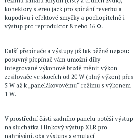
režimu kanálu Rhytm (čistý a crunch zvuk),
konektory stereo jack pro spínání reverbu a
kupodivu i efektové smyčky a pochopitelně i
výstup pro reproduktor 8 nebo 16 Ω.
Další přepínače a výstupy již tak běžné nejsou:
posuvný přepínač vám umožní díky
integrované výkonové brzdě měnit výkon
zesilovače ve skocích od 20 W (plný výkon) přes
5 W až k „panelákovovému“ režimu s výkonem
1 W.
V prostřední části zadního panelu potěší výstup
na sluchátka i linkový výstup XLR pro
nahrávání, oba výstupy s emulací