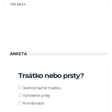
ČÍST DÁLE
ANKETA
Trsátko nebo prsty?
Možnosti
Jednoznačně trsátko
výběru
Výhradně prsty
Kombinace