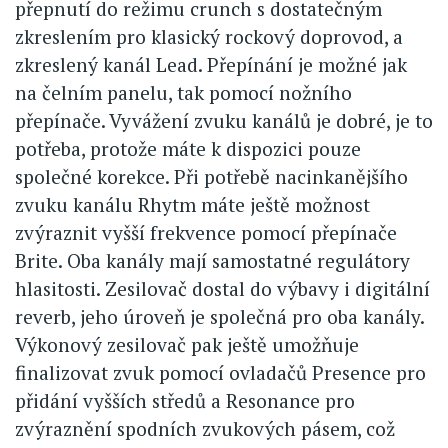
přepnutí do režimu crunch s dostatečným
zkreslením pro klasický rockový doprovod, a
zkreslený kanál Lead. Přepínání je možné jak
na čelním panelu, tak pomocí nožního
přepínače. Vyvážení zvuku kanálů je dobré, je to
potřeba, protože máte k dispozici pouze
společné korekce. Při potřebě nacinkanějšího
zvuku kanálu Rhytm máte ještě možnost
zvýraznit vyšší frekvence pomocí přepínače
Brite. Oba kanály mají samostatné regulátory
hlasitosti. Zesilovač dostal do výbavy i digitální
reverb, jeho úroveň je společná pro oba kanály.
Výkonový zesilovač pak ještě umožňuje
finalizovat zvuk pomocí ovladačů Presence pro
přidání vyšších středů a Resonance pro
zvýraznění spodních zvukových pásem, což