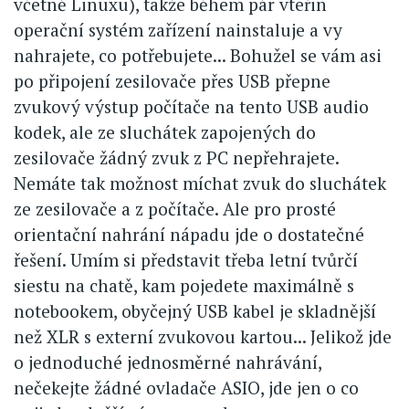
včetně Linuxu), takže během pár vteřin
operační systém zařízení nainstaluje a vy
nahrajete, co potřebujete... Bohužel se vám asi
po připojení zesilovače přes USB přepne
zvukový výstup počítače na tento USB audio
kodek, ale ze sluchátek zapojených do
zesilovače žádný zvuk z PC nepřehrajete.
Nemáte tak možnost míchat zvuk do sluchátek
ze zesilovače a z počítače. Ale pro prosté
orientační nahrání nápadu jde o dostatečné
řešení. Umím si představit třeba letní tvůrčí
siestu na chatě, kam pojedete maximálně s
notebookem, obyčejný USB kabel je skladnější
než XLR s externí zvukovou kartou... Jelikož jde
o jednoduché jednosměrné nahrávání,
nečekejte žádné ovladače ASIO, jde jen o co