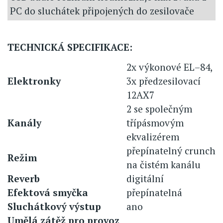
PC do sluchátek připojených do zesilovače
TECHNICKÁ SPECIFIKACE:
2x výkonové EL–84,
Elektronky
3x předzesilovací
12AX7
2 se společným
Kanály
třípásmovým
ekvalizérem
přepínatelný crunch
Režim
na čistém kanálu
Reverb
digitální
Efektová smyčka
přepínatelná
Sluchátkový výstup
ano
Umělá zátěž pro provoz