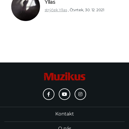
Yllas
strýček Yllas
,
Čtvrtek, 30. 12. 2021
Kontakt
O nás