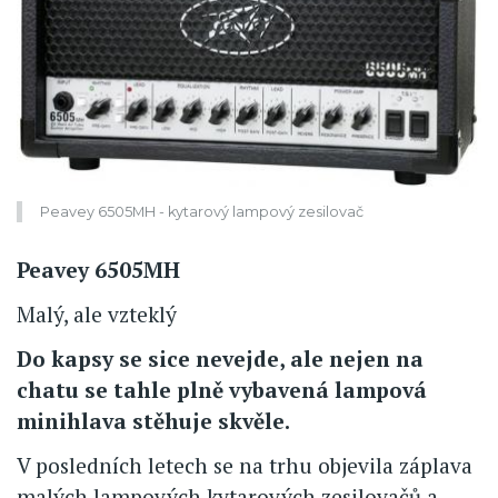
Peavey 6505MH - kytarový lampový zesilovač
Peavey 6505MH
Malý, ale vzteklý
Do kapsy se sice nevejde, ale nejen na
chatu se tahle plně vybavená lampová
minihlava stěhuje skvěle.
V posledních letech se na trhu objevila záplava
malých lampových kytarových zesilovačů a