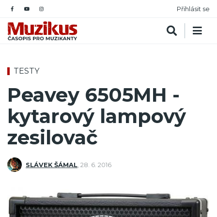
Přihlásit se
TESTY
Peavey 6505MH -
kytarový lampový
zesilovač
SLÁVEK ŠÁMAL
,
28. 6. 2016