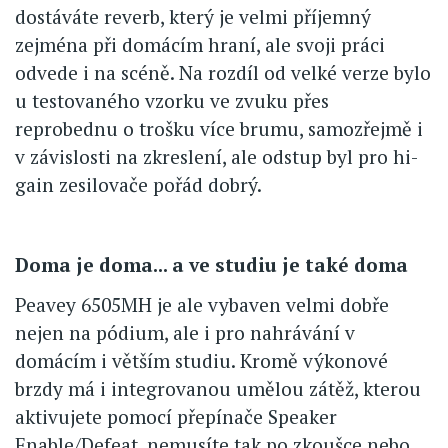
dostáváte reverb, který je velmi příjemný
zejména při domácím hraní, ale svoji práci
odvede i na scéně. Na rozdíl od velké verze bylo
u testovaného vzorku ve zvuku přes
reprobednu o trošku více brumu, samozřejmě i
v závislosti na zkreslení, ale odstup byl pro hi-
gain zesilovače pořád dobrý.
Doma je doma... a ve studiu je také doma
Peavey 6505MH je ale vybaven velmi dobře
nejen na pódium, ale i pro nahrávání v
domácím i větším studiu. Kromě výkonové
brzdy má i integrovanou umělou zátěž, kterou
aktivujete pomocí přepínače Speaker
Enable/Defeat, nemusíte tak po zkoušce nebo