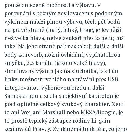
pouze omezené možnosti a výbavu. V
porovnání s běžným zesilovačem s podobným
výkonem nabízí plnou výbavu, těch pět bodů
na pravé straně (malý, lehký, hraje, je levnější
než velká hlava, neřve zvukaři přes kapelu) má
také. Na jeho straně pak naskakují další a další
body za reverb, nožní ovládání, vypínatelnou
smyčku, 2,5 kanálu (jako u velké hlavy),
simulovaný výstup jak na sluchátka, tak i do
linky, možnost rychlého nahrávání přes USB,
integrovanou výkonovou brzdu a další.
Samostatnou a zcela subjektivní kapitolou je
pochopitelně celkový zvukový charakter. Není
to ani Vox, ani Marshall nebo MESA/Boogie, je
to prostě typický zástupce rodiny hi-gain
zesilovačů Peavey. Zvuk nemá tolik těla, co jeho