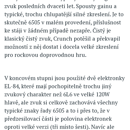
zvuk posledních dvaceti let. Spousty gainu a
typické, trochu chlupatější silné zkreslení. Je to
skutečně 6505 v malém provedení, příslušnost
ke stáji v žádném případě nezapře. Čistý je
klasický čistý zvuk, Crunch potěšil a překvapil
možností z něj dostat i docela velké zkreslení
pro rockovou doprovodnou hru.
V koncovém stupni jsou použité dvě elektronky
EL-84, které mají pochopitelně trochu jiný
zvukový charakter než 6L6 ve velké 120W
hlavě, ale zvuk si celkově zachovává všechny
typické znaky řady 6505 a to i přes to, že v
předzesilovací části je polovina elektronek
oproti velké verzi (tři místo šesti). Navíc ale