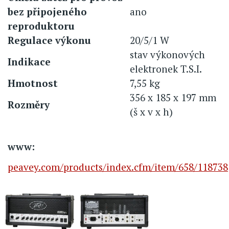
bez připojeného
ano
reproduktoru
Regulace výkonu
20/5/1 W
stav výkonových
Indikace
elektronek T.S.I.
Hmotnost
7,55 kg
356 x 185 x 197 mm
Rozměry
(š x v x h)
www:
peavey.com/products/index.cfm/item/658/118738