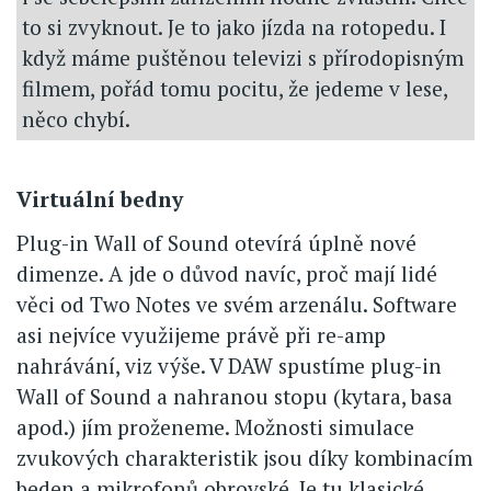
to si zvyknout. Je to jako jízda na rotopedu. I
když máme puštěnou televizi s přírodopisným
filmem, pořád tomu pocitu, že jedeme v lese,
něco chybí.
Virtuální bedny
Plug-in Wall of Sound otevírá úplně nové
dimenze. A jde o důvod navíc, proč mají lidé
věci od Two Notes ve svém arzenálu. Software
asi nejvíce využijeme právě při re-amp
nahrávání, viz výše. V DAW spustíme plug-in
Wall of Sound a nahranou stopu (kytara, basa
apod.) jím proženeme. Možnosti simulace
zvukových charakteristik jsou díky kombinacím
beden a mikrofonů obrovské. Je tu klasické