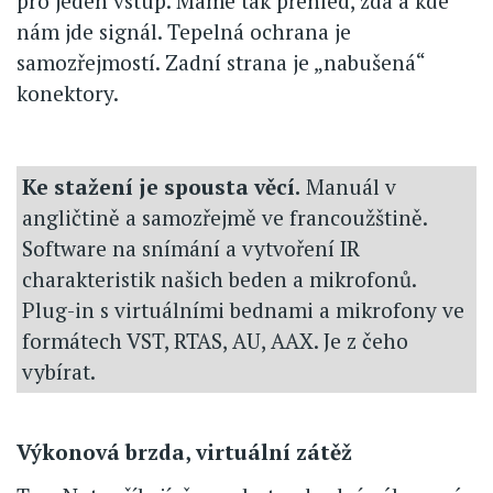
pro jeden vstup. Máme tak přehled, zda a kde
nám jde signál. Tepelná ochrana je
samozřejmostí. Zadní strana je „nabušená“
konektory.
Ke stažení je spousta věcí.
Manuál v
angličtině a samozřejmě ve francoužštině.
Software na snímání a vytvoření IR
charakteristik našich beden a mikrofonů.
Plug-in s virtuálními bednami a mikrofony ve
formátech VST, RTAS, AU, AAX. Je z čeho
vybírat.
Výkonová brzda, virtuální zátěž