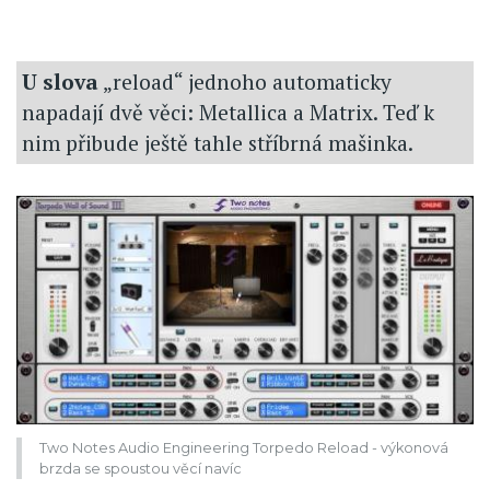
U slova
„reload“ jednoho automaticky
napadají dvě věci: Metallica a Matrix. Teď k
nim přibude ještě tahle stříbrná mašinka.
Two Notes Audio Engineering Torpedo Reload - výkonová
brzda se spoustou věcí navíc