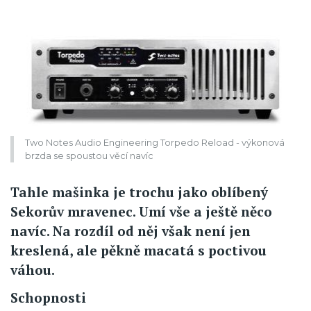
Two Notes Audio Engineering Torpedo Reload - výkonová
brzda se spoustou věcí navíc
Tahle mašinka je trochu jako oblíbený
Sekorův mravenec. Umí vše a ještě něco
navíc. Na rozdíl od něj však není jen
kreslená, ale pěkně macatá s poctivou
váhou.
Schopnosti