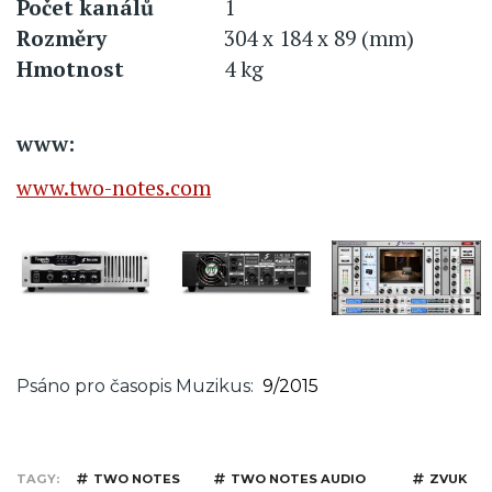
Počet kanálů
1
Rozměry
304 x 184 x 89 (mm)
Hmotnost
4 kg
www:
www.two-notes.com
Psáno pro časopis Muzikus
9/2015
TAGY
TWO NOTES
TWO NOTES AUDIO
ZVUK