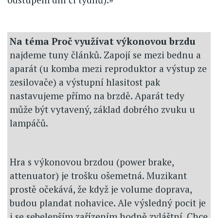
Na téma Proč využívat výkonovou brzdu
najdeme tuny článků. Zapojí se mezi bednu a
aparát (u komba mezi reproduktor a výstup ze
zesilovače) a výstupní hlasitost pak
nastavujeme přímo na brzdě. Aparát tedy
může být vytavený, základ dobrého zvuku u
lampáčů.
Hra s výkonovou brzdou (power brake,
attenuator) je trošku ošemetná. Muzikant
prostě očekává, že když je volume doprava,
budou plandat nohavice. Ale výsledný pocit je
i se sebelepším zařízením hodně zvláštní. Chce