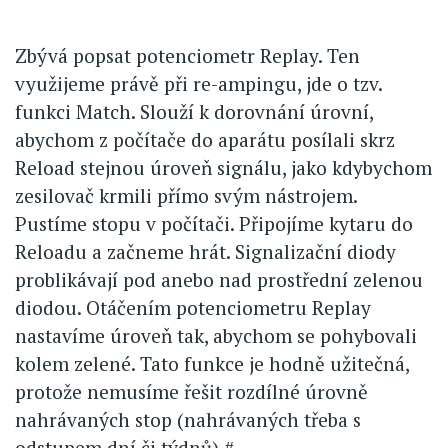
Zbývá popsat potenciometr Replay. Ten
využijeme právě při re-ampingu, jde o tzv.
funkci Match. Slouží k dorovnání úrovní,
abychom z počítače do aparátu posílali skrz
Reload stejnou úroveň signálu, jako kdybychom
zesilovač krmili přímo svým nástrojem.
Pustíme stopu v počítači. Připojíme kytaru do
Reloadu a začneme hrát. Signalizační diody
problikávají pod anebo nad prostřední zelenou
diodou. Otáčením potenciometru Replay
nastavíme úroveň tak, abychom se pohybovali
kolem zelené. Tato funkce je hodně užitečná,
protože nemusíme řešit rozdílné úrovně
nahrávaných stop (nahrávaných třeba s
odstupem dní či týdnů).#