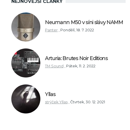
NEJNOVĚJŠÍ ČLÁNKY
Neumann M50 v síni slávy NAMM
Panter
,
Pondělí, 18. 7. 2022
Arturia: Brutes Noir Editions
TM Sound
,
Pátek, 11. 2. 2022
Yllas
strýček Yllas
,
Čtvrtek, 30. 12. 2021