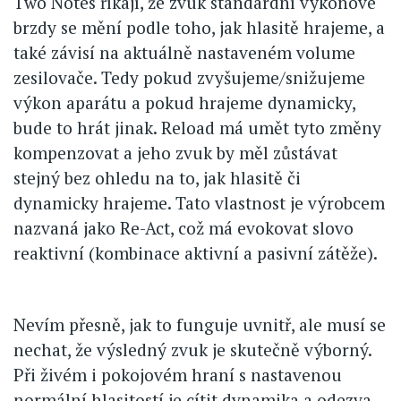
Two Notes říkají, že zvuk standardní výkonové
brzdy se mění podle toho, jak hlasitě hrajeme, a
také závisí na aktuálně nastaveném volume
zesilovače. Tedy pokud zvyšujeme/snižujeme
výkon aparátu a pokud hrajeme dynamicky,
bude to hrát jinak. Reload má umět tyto změny
kompenzovat a jeho zvuk by měl zůstávat
stejný bez ohledu na to, jak hlasitě či
dynamicky hrajeme. Tato vlastnost je výrobcem
nazvaná jako Re-Act, což má evokovat slovo
reaktivní (kombinace aktivní a pasivní zátěže).
Nevím přesně, jak to funguje uvnitř, ale musí se
nechat, že výsledný zvuk je skutečně výborný.
Při živém i pokojovém hraní s nastavenou
normální hlasitostí je cítit dynamika a odezva