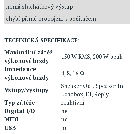
nemá sluchátkový výstup
chybí přímé propojení s počítačem
TECHNICKÁ SPECIFIKACE:
Maximální zátěž
150 W RMS, 200 W peak
výkonové brzdy
Impedance
4, 8, 16 Ω
výkonové brzdy
Speaker Out, Speaker In,
Vstupy/výstupy
Loadbox, DI, Reply
Typ zátěže
reaktivní
Digital I/O
ne
MIDI
ne
USB
ne