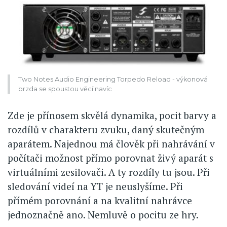
Two Notes Audio Engineering Torpedo Reload - výkonová
brzda se spoustou věcí navíc
Zde je přínosem skvělá dynamika, pocit barvy a
rozdílů v charakteru zvuku, daný skutečným
aparátem. Najednou má člověk při nahrávání v
počítači možnost přímo porovnat živý aparát s
virtuálními zesilovači. A ty rozdíly tu jsou. Při
sledování videí na YT je neuslyšíme. Při
přímém porovnání a na kvalitní nahrávce
jednoznačně ano. Nemluvě o pocitu ze hry.