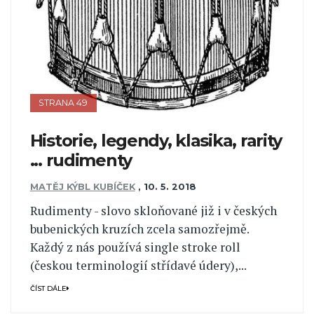
STRANA 49
Historie, legendy, klasika, rarity
... rudimenty
MATĚJ KÝBL KUBÍČEK
,
10. 5. 2018
Rudimenty - slovo skloňované již i v českých
bubenických kruzích zcela samozřejmě.
Každý z nás používá single stroke roll
(českou terminologií střídavé údery),...
ČÍST DÁLE