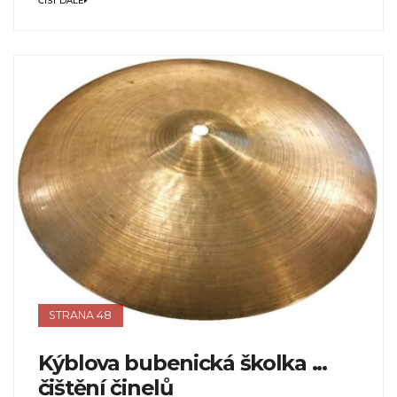
ČÍST DÁLE
STRANA 48
Kýblova bubenická školka ...
čištění činelů