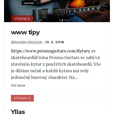
STRANA 6
www tipy
IBRAHIM HASSAN
,
10. 5. 2018
https://www.prismaguitars.com/Kytary
ze
skateboardůFirma Prisma Guitars se zabývá
stavěním kytar z použitých skateboardů. Vše
je děláno ručně a každá kytara má svůj
jedinečný barevný charakter. Na...
ČÍST DÁLE
STRANA 15
Yllas