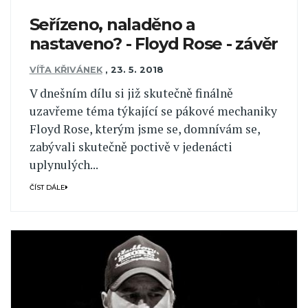
Seřízeno, naladěno a
nastaveno? - Floyd Rose - závěr
VÍŤA KŘIVÁNEK
,
23. 5. 2018
V dnešním dílu si již skutečně finálně
uzavřeme téma týkající se pákové mechaniky
Floyd Rose, kterým jsme se, domnívám se,
zabývali skutečně poctivě v jedenácti
uplynulých...
ČÍST DÁLE