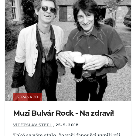
STRANA 20
Muzi Bulvár Rock - Na zdraví!
VÍTĚZSLAV ŠTEFL
,
25. 5. 2018
Také se vám stalo, že vaši fanoušci vypili při