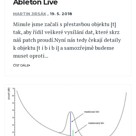
Ableton Live
MARTIN JIRSÁK
,
19. 5. 2018
Minule jsme začali s přestavbou objektu [t]
tak, aby řídil veškeré vysílání dat, které skrz
náš patch proudí.Nyní nás tedy čekají detaily
k objektu [t i b i b i] a samozřejmě budeme
muset oproti...
ČÍST DÁLE