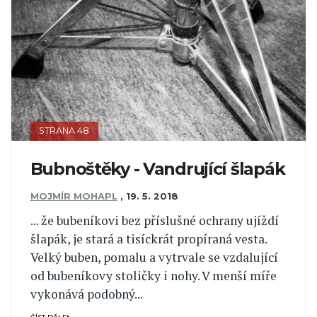
STRANA 48
Bubnoštěky - Vandrující šlapák
MOJMÍR MOHAPL
,
19. 5. 2018
... že bubeníkovi bez příslušné ochrany ujíždí
šlapák, je stará a tisíckrát propíraná vesta.
Velký buben, pomalu a vytrvale se vzdalující
od bubeníkovy stoličky i nohy. V menší míře
vykonává podobný...