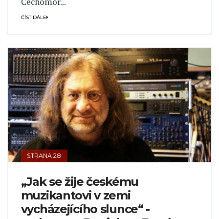
Čechomor...
ČÍST DÁLE
STRANA 28
„Jak se žije českému
muzikantovi v zemi
vycházejícího slunce“ -