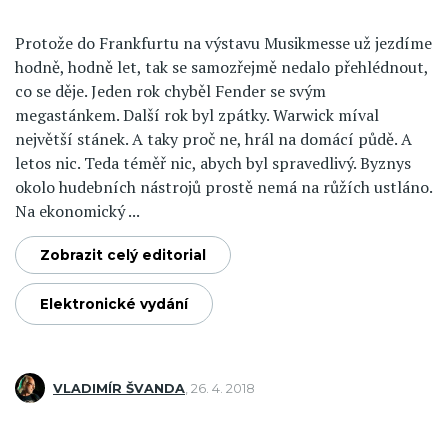
Protože do Frankfurtu na výstavu Musikmesse už jezdíme
hodně, hodně let, tak se samozřejmě nedalo přehlédnout,
co se děje. Jeden rok chyběl Fender se svým
megastánkem. Další rok byl zpátky. Warwick míval
největší stánek. A taky proč ne, hrál na domácí půdě. A
letos nic. Teda téměř nic, abych byl spravedlivý. Byznys
okolo hudebních nástrojů prostě nemá na růžích ustláno.
Na ekonomický ...
Zobrazit celý editorial
Elektronické vydání
VLADIMÍR ŠVANDA
,
26. 4. 2018