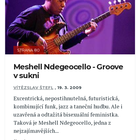
STRANA 80
Meshell Ndegeocello - Groove
v sukni
VÍTĚZSLAV ŠTEFL
,
19. 3. 2009
Excentrická, nepostihnutelná, futuristická,
kombinující funk, jazz a taneční hudbu. Ale i
uzavřená a odtažitá bisexuální feministka.
Taková je Meshell Ndegeocello, jedna z
nejzajímavějších...