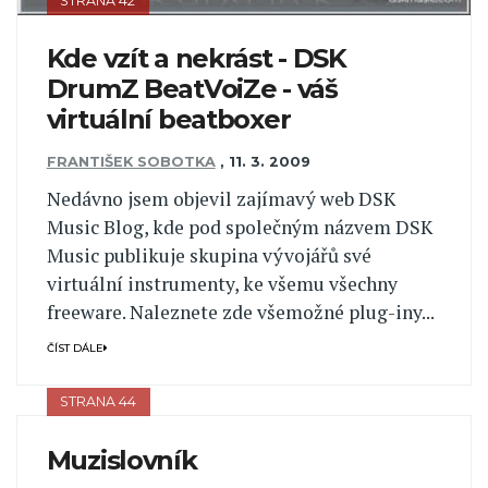
STRANA 42
Kde vzít a nekrást - DSK
DrumZ BeatVoiZe - váš
virtuální beatboxer
FRANTIŠEK SOBOTKA
,
11. 3. 2009
Nedávno jsem objevil zajímavý web DSK
Music Blog, kde pod společným názvem DSK
Music publikuje skupina vývojářů své
virtuální instrumenty, ke všemu všechny
freeware. Naleznete zde všemožné plug-iny...
ČÍST DÁLE
STRANA 44
Muzislovník