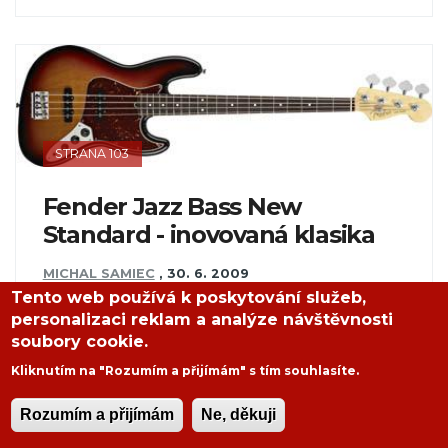
STRANA 103
Fender Jazz Bass New
Standard - inovovaná klasika
MICHAL SAMIEC
,
30. 6. 2009
Tento web používá k poskytování služeb,
Vážení a milí, Vánoce se dají zažít i v dubnu.
personalizaci reklam a analýze návštěvnosti
Nevěříte? Já jsem je měl, možná i lázně a
soubory cookie.
bujarého Silvestra dohromady, neb když jsem
Kliknutím na "Rozumím a přijímám" s tím souhlasíte.
obdržel telegram z redakce, že je pro mě k
testu připraven originál...
Rozumím a přijímám
Ne, děkuji
ČÍST DÁLE