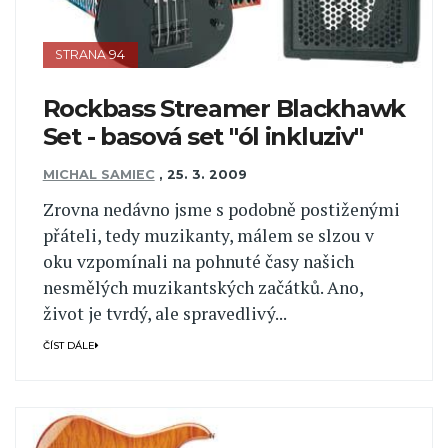
STRANA 94
Rockbass Streamer Blackhawk
Set - basová set "ól inkluziv"
MICHAL SAMIEC
,
25. 3. 2009
Zrovna nedávno jsme s podobně postiženými
přáteli, tedy muzikanty, málem se slzou v
oku vzpomínali na pohnuté časy našich
nesmělých muzikantských začátků. Ano,
život je tvrdý, ale spravedlivý...
ČÍST DÁLE