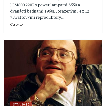
JCM800 2203 s power lampami 6550 a
dvanácti bednami 1960B, osazenými 4 x 12''
75wattovými reproduktory...
ČÍST DÁLE
STRANA 36