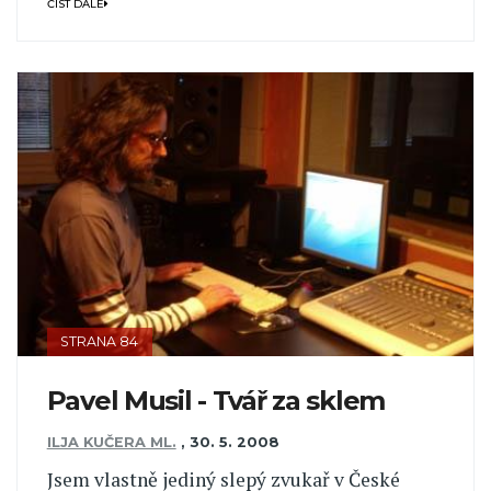
ČÍST DÁLE
STRANA 84
Pavel Musil - Tvář za sklem
ILJA KUČERA ML.
,
30. 5. 2008
Jsem vlastně jediný slepý zvukař v České