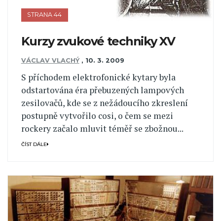
STRANA 44
Kurzy zvukové techniky XV
VÁCLAV VLACHÝ
,
10. 3. 2009
S příchodem elektrofonické kytary byla
odstartována éra přebuzených lampových
zesilovačů, kde se z nežádoucího zkreslení
postupně vytvořilo cosi, o čem se mezi
rockery začalo mluvit téměř se zbožnou...
ČÍST DÁLE