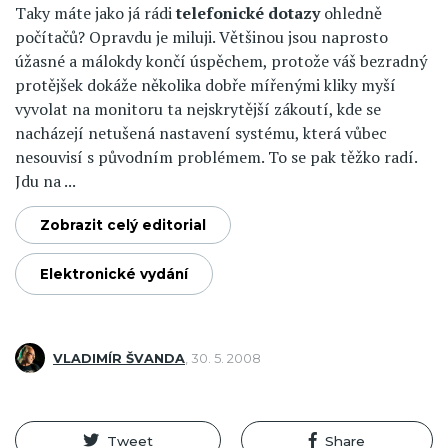
Taky máte jako já rádi
telefonické dotazy
ohledně
počítačů? Opravdu je miluji. Většinou jsou naprosto
úžasné a málokdy končí úspěchem, protože váš bezradný
protějšek dokáže několika dobře mířenými kliky myší
vyvolat na monitoru ta nejskrytější zákoutí, kde se
nacházejí netušená nastavení systému, která vůbec
nesouvisí s původním problémem. To se pak těžko radí.
Jdu na ...
Zobrazit celý editorial
Elektronické vydání
VLADIMÍR ŠVANDA
,
30. 5. 2008
Tweet
Share