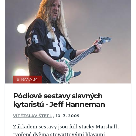
STRANA 34
Pódiové sestavy slavných
kytaristů - Jeff Hanneman
VÍTĚZSLAV ŠTEFL
,
10. 3. 2009
Základem sestavy jsou full stacky Marshall,
tvořené dvěma stowattovými hlavami