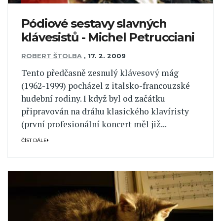
Pódiové sestavy slavných
klávesistů - Michel Petrucciani
ROBERT ŠTOLBA
,
17. 2. 2009
Tento předčasně zesnulý klávesový mág
(1962-1999) pocházel z italsko-francouzské
hudební rodiny. I když byl od začátku
připravován na dráhu klasického klavíristy
(první profesionální koncert měl již...
ČÍST DÁLE