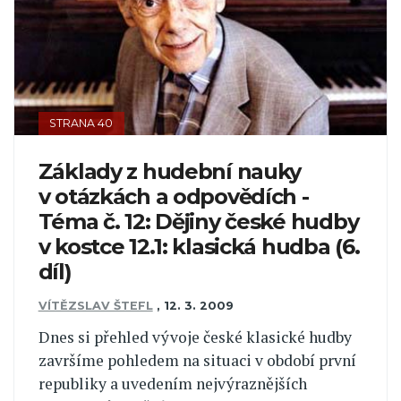
STRANA 40
Základy z hudební nauky
v otázkách a odpovědích -
Téma č. 12: Dějiny české hudby
v kostce 12.1: klasická hudba (6.
díl)
VÍTĚZSLAV ŠTEFL
,
12. 3. 2009
Dnes si přehled vývoje české klasické hudby
završíme pohledem na situaci v období první
republiky a uvedením nejvýraznějších