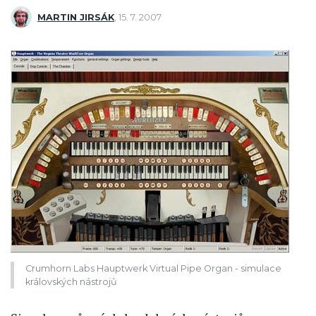
MARTIN JIRSÁK
,
15. 7. 2007
Crumhorn Labs Hauptwerk Virtual Pipe Organ - simulace
královských nástrojů