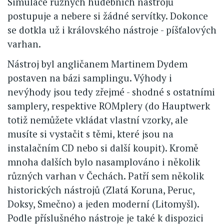
Simulace různých hudebních nástrojů
postupuje a nebere si žádné servítky. Dokonce
se dotkla už i královského nástroje - píšťalových
varhan.
Nástroj byl angličanem Martinem Dydem
postaven na bázi samplingu. Výhody i
nevýhody jsou tedy zřejmé - shodné s ostatními
samplery, respektive ROMplery (do Hauptwerk
totiž nemůžete vkládat vlastní vzorky, ale
musíte si vystačit s těmi, které jsou na
instalačním CD nebo si další koupit). Kromě
mnoha dalších bylo nasamplováno i několik
různých varhan v Čechách. Patří sem několik
historických nástrojů (Zlatá Koruna, Peruc,
Doksy, Smečno) a jeden moderní (Litomyšl).
Podle příslušného nástroje je také k dispozici