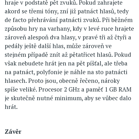
hraje v podstatě pět zvuků. Pokud zahrajete
akord se třemi tóny, zní již patnáct hlasů, tedy
de facto přehrávání patnácti zvuků. Při běžném
způsobu hry na varhany, kdy v levé ruce hrajete
zároveň alespoň dva hlasy, v pravé tři až čtyři a
pedály ještě další hlas, může zároveň ve
stejném případě znít až pětatřicet hlasů. Pokud
však nebudete hrát jen na pět píšťal, ale třeba
na patnáct, polyfonie je náhle na sto patnácti
hlasech. Proto jsou, obecně řečeno, nároky
spíše veliké. Procesor 2 GHz a paměť 1 GB RAM
je skutečně nutné minimum, aby se vůbec dalo
hrát.
Závěr