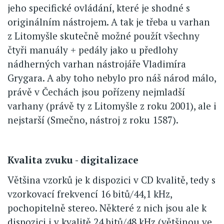
jeho specifické ovládání, které je shodné s
originálním nástrojem. A tak je třeba u varhan
z Litomyšle skutečně možné použít všechny
čtyři manuály + pedály jako u předlohy
nádherných varhan nástrojáře Vladimíra
Grygara. A aby toho nebylo pro náš národ málo,
právě v Čechách jsou pořízeny nejmladší
varhany (právě ty z Litomyšle z roku 2001), ale i
nejstarší (Smečno, nástroj z roku 1587).
Kvalita zvuku - digitalizace
Většina vzorků je k dispozici v CD kvalitě, tedy s
vzorkovací frekvencí 16 bitů/44,1 kHz,
pochopitelně stereo. Některé z nich jsou ale k
dispozici i v kvalitě 24 bitů/48 kHz (většinou ve