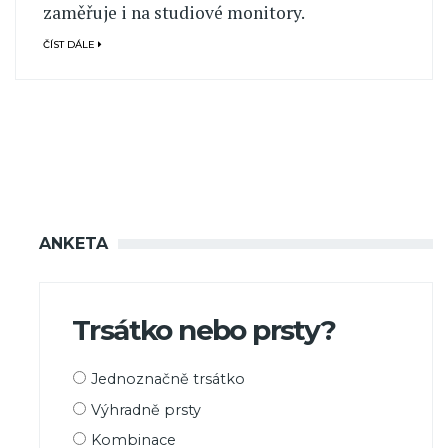
zaměřuje i na studiové monitory.
ČÍST DÁLE
ANKETA
Trsátko nebo prsty?
Možnosti
Jednoznačně trsátko
výběru
Výhradně prsty
Kombinace