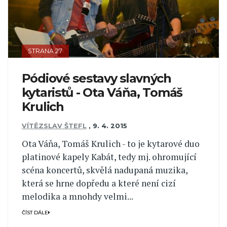
STRANA 27
Pódiové sestavy slavných
kytaristů - Ota Váňa, Tomáš
Krulich
VÍTĚZSLAV ŠTEFL
,
9. 4. 2015
Ota Váňa, Tomáš Krulich - to je kytarové duo
platinové kapely Kabát, tedy mj. ohromující
scéna koncertů, skvělá nadupaná muzika,
která se hrne dopředu a které není cizí
melodika a mnohdy velmi...
ČÍST DÁLE