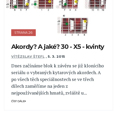
STRANA 26
Akordy? A jaké? 30 - X5 - kvinty
VÍTĚZSLAV ŠTEFL
,
5. 3. 2015
Dnes začínáme blok k závěru se již klonícího
seriálu o vybraných kytarových akordech. A
po všech těch speciálnostech se ve třech
dílech zaměříme na jeden z
nejpoužívanějších hmatů, zvláště u...
ČÍST DÁLE