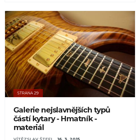
STRANA 29
Galerie nejslavnějších typů
částí kytary - Hmatník -
materiál
VÍTĚZSLAV ŠTEFL
,
16. 3. 2015