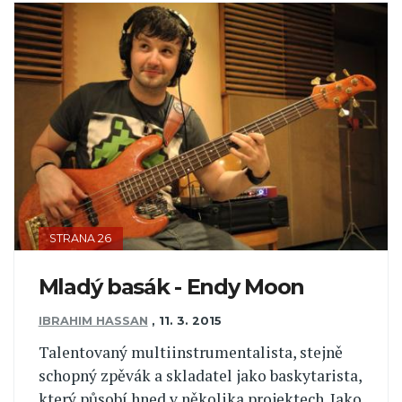
STRANA 26
Mladý basák - Endy Moon
IBRAHIM HASSAN
,
11. 3. 2015
Talentovaný multiinstrumentalista, stejně
schopný zpěvák a skladatel jako baskytarista,
který působí hned v několika projektech. Jako