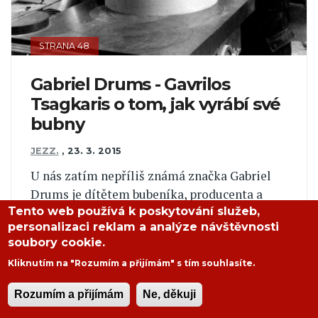
STRANA 48
Gabriel Drums - Gavrilos
Tsagkaris o tom, jak vyrábí své
bubny
JEZZ.
,
23. 3. 2015
U nás zatím nepříliš známá značka Gabriel
Drums je dítětem bubeníka, producenta a
kreativního nadšence Gavrilose Tsagkarise.
Tento web používá k poskytování služeb,
personalizaci reklam a analýze návštěvnosti
Snílek, který říká, že zisk stojí až za uměním
soubory cookie.
a tvořivostí, firmu založil...
Kliknutím na "Rozumím a přijímám" s tím souhlasíte.
ČÍST DÁLE
Rozumím a přijímám
Ne, děkuji