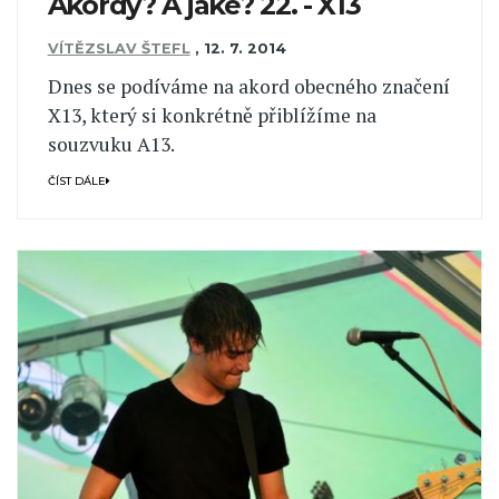
Akordy? A jaké? 22. - X13
VÍTĚZSLAV ŠTEFL
,
12. 7. 2014
Dnes se podíváme na akord obecného značení
X13, který si konkrétně přiblížíme na
souzvuku A13.
ČÍST DÁLE