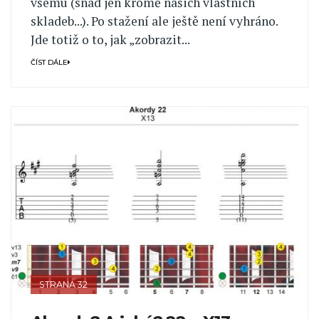
všemu (snad jen kromě našich vlastních
skladeb...). Po stažení ale ještě není vyhráno.
Jde totiž o to, jak „zobrazit...
ČÍST DÁLE
STRANA 32