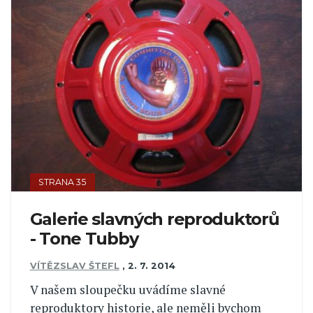
STRANA 35
Galerie slavných reproduktorů
- Tone Tubby
VÍTĚZSLAV ŠTEFL
,
2. 7. 2014
V našem sloupečku uvádíme slavné
reproduktory historie, ale neměli bychom