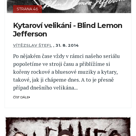
STRANA 46
Kytaroví velikáni - Blind Lemon
Jefferson
VÍTĚZSLAV ŠTEFL
,
31. 8. 2014
Po nějakém čase vždy v rámci našeho seriálu
popoletíme ve stroji času a přiblížíme si
kořeny rockové a bluesové muziky a kytary,
takové, jak ji chápeme dnes. A to je přesně
případ dnešního velikána...
ČÍST DÁLE