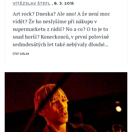
VÍTĚZSLAV ŠTEFL
,
8. 3. 2015
Art rock? Dneska? Ale ano! A že není moc
vidět? Že ho neslyšíme při nákupu v
supermarketu z rádií? No a co? O to je to
snad horší? Koneckonců, v první polovině
sedmdesátých let také nebývaly dlouhé...
ČÍST DÁLE