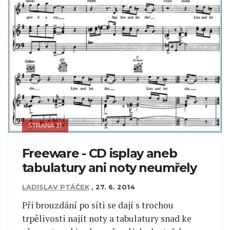
STRANA 31
Freeware - CD isplay aneb
tabulatury ani noty neumřely
LADISLAV PTÁČEK
,
27. 6. 2014
Při brouzdání po síti se dají s trochou
trpělivosti najít noty a tabulatury snad ke