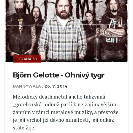
STRANA 50
Björn Gelotte - Ohnivý tygr
DAN SYWALA
,
26. 7. 2014
Melodický death metal a jeho takzvaná
„göteborská“ odnož patří k nejzajímavějším
žánrům v rámci metalové muziky, a přestože
je její vrchol již dávno minulostí, její odkaz
stále žije.